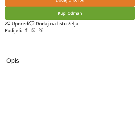
Dodaj U Korpu
Kupi Odmah
Uporedi
Dodaj na listu želja
Podijeli:
Opis
Floria Ventilator, 3u1, stalak / stolni / podni, 55W –
ZLN3840
Ventilator 3 u 1, kombinira funkcionalnost, dizajn i
performanse u jednom uređaju.
• stalak / stolni / podni ventilator
• 3 različite opcije položaja
• 3 brzine
• 3 metalne lopatice