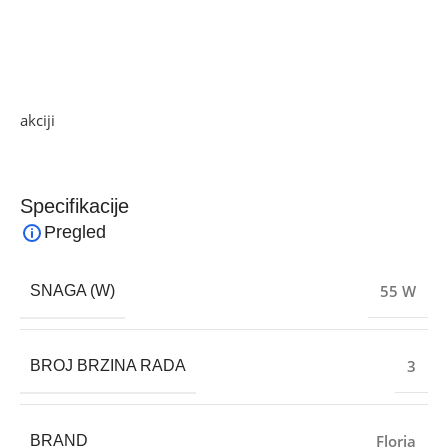
• podesivo po visini
• zaštitna gusta rešetka
• snaga 55 W
Ako želite najbolju ponudu, pogledajte naše proizvode na
akciji
i pronađite artikle po sniženim cijenama.
Specifikacije
Pregled
55 W
SNAGA (W)
3
BROJ BRZINA RADA
Floria
BRAND