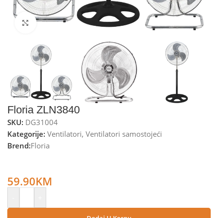
Kliknite za uvećanje
Floria ZLN3840
SKU:
DG31004
Kategorije:
Ventilatori
,
Ventilatori samostojeći
Brend:
Floria
Floria Ventilator, 3u1, stalak / stolni / podni, 55W –
ZLN3840
59.90
KM
-
+