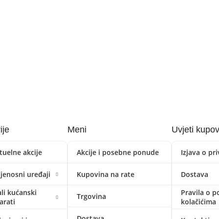
ije
Meni
Uvjeti kupo
tuelne akcije
Akcije i posebne ponude
Izjava o pr
ijenosni uređaji
Kupovina na rate
Dostava
li kućanski
Pravila o p
Trgovina
arati
kolačićima
Dostava