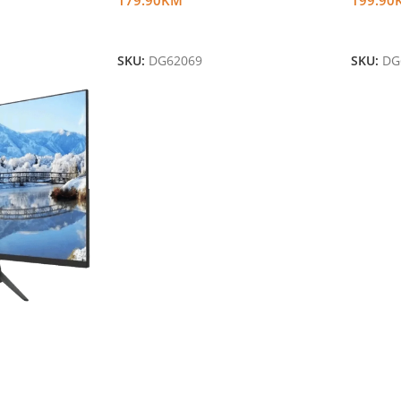
Dodaj U Korpu
Dodaj 
SKU:
DG62069
SKU:
DG