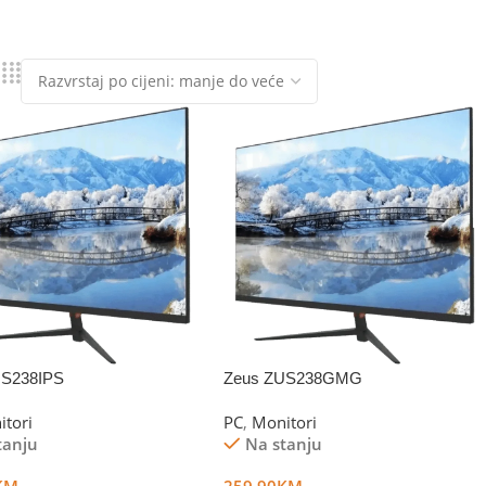
US238IPS
Zeus ZUS238GMG
itori
PC
,
Monitori
tanju
Na stanju
KM
259.90
KM