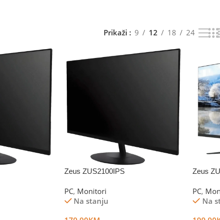
Prikaži
9
12
18
24
Zeus ZUS2100IPS
Zeus Z
PC
,
Monitori
PC
,
Mon
Na stanju
Na s
179.90
KM
199.90