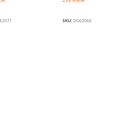
U Korpu
Dodaj U Korpu
62071
SKU:
DG62068