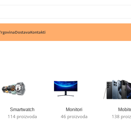
🔥 Pogledajte aktuelne akcije 🔥
Trgovina
Dostava
Kontakti
Smartwatch
Monitori
Mobite
114 proizvoda
46 proizvoda
138 proi