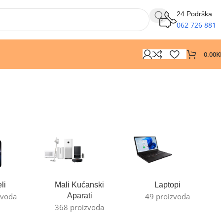
24 Podrška
062 726 881
0.00
K
li
Mali Kućanski
Laptopi
zvoda
Aparati
49 proizvoda
368 proizvoda