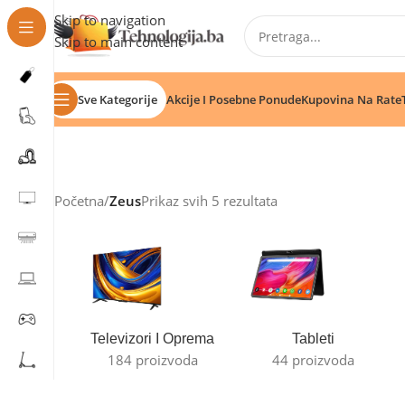
Skip to navigation
Skip to main content
Sve Kategorije
Akcije I Posebne Ponude
Kupovina Na Rate
Početna
/
Zeus
Prikaz svih 5 rezultata
Televizori I Oprema
Tableti
184 proizvoda
44 proizvoda