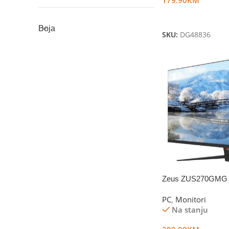
Dodaj U Korpu
Boja
SKU:
DG48836
Zeus ZUS270GMG
PC
,
Monitori
Na stanju