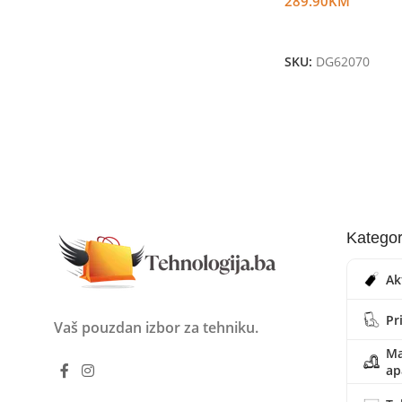
289.90
KM
Dodaj U Korpu
SKU:
DG62070
Kategor
Ak
Pr
Vaš pouzdan izbor za tehniku.
Ma
ap