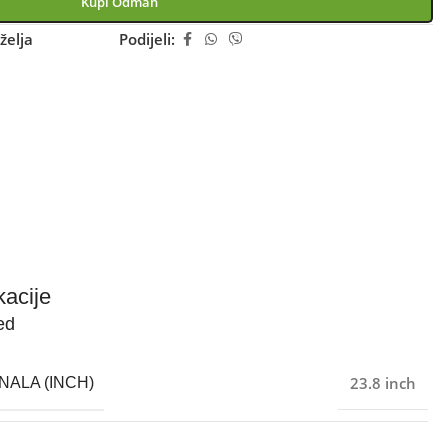
Kupi Odmah
želja
Podijeli:
kacije
ed
23.8 inch
NALA (INCH)