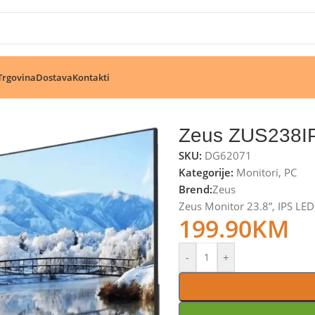
🔥 Pogledajte aktuelne akcije 🔥
Trgovina
Dostava
Kontakti
Zeus ZUS238I
SKU:
DG62071
Kategorije:
Monitori
,
PC
Brend:
Zeus
Zeus Monitor 23.8”, IPS LE
199.90
KM
-
+