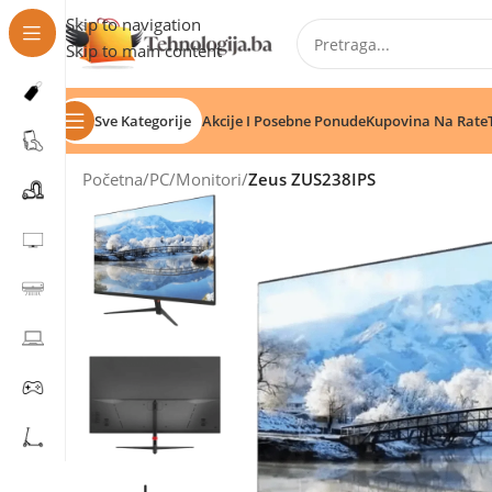
Skip to navigation
Skip to main content
Sve Kategorije
Akcije I Posebne Ponude
Kupovina Na Rate
Početna
/
PC
/
Monitori
/
Zeus ZUS238IPS