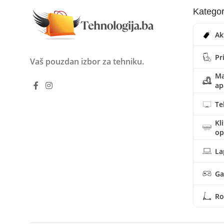
Kategor
Ak
Pr
Vaš pouzdan izbor za tehniku.
Ma
ap
Te
Kl
o
La
Ga
Ro