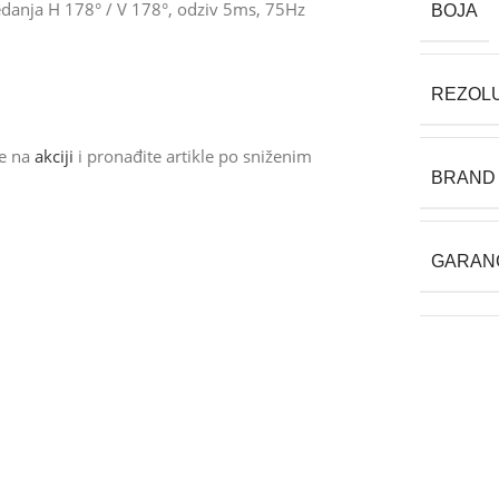
ledanja H 178° / V 178°, odziv 5ms, 75Hz
BOJA
REZOLU
de na
akciji
i pronađite artikle po sniženim
BRAND
GARAN