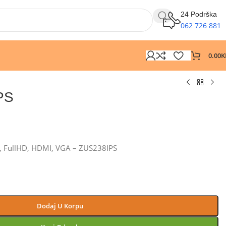
24 Podrška
062 726 881
0.00
K
PS
D, FullHD, HDMI, VGA – ZUS238IPS
Dodaj U Korpu