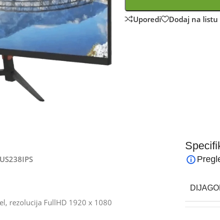
Uporedi
Dodaj na listu 
Specifi
ZUS238IPS
Pregl
DIJAGO
nel, rezolucija FullHD 1920 x 1080