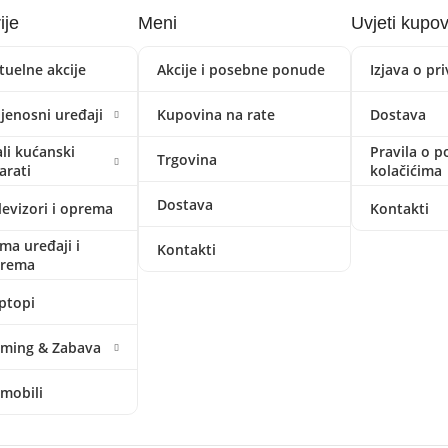
ije
Meni
Uvjeti kupo
tuelne akcije
Akcije i posebne ponude
Izjava o pr
ijenosni uređaji
Kupovina na rate
Dostava
li kućanski
Pravila o p
Trgovina
arati
kolačićima
Dostava
levizori i oprema
Kontakti
ima uređaji i
Kontakti
prema
ptopi
ming & Zabava
mobili