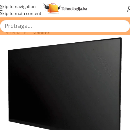
🔥 Pogledajte aktuelne akcije 🔥
Skip to navigation
Skip to main content
Početna
/
PC
/
Monitori