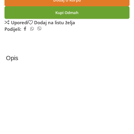
Dodaj U Korpu
Kupi Odmah
Uporedi
Dodaj na listu želja
Podijeli:
Opis
Zeus Monitor 21.5”, IPS LED, FullHD, HDMI, VGA –
ZUS2100IPS
Zeus Monitor ZUS2100IPS
– Monitor dijagonale 21.5”, format slike 16:9, IPS LED
panel, rezolucija FullHD 1920 x 1080
– Osvjetljenje 250 cd/m², kontrast 3000 : 1, uglovi gledanja
H 178° / V 178°, odziv 5ms, 100Hz