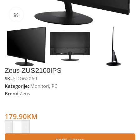
Kliknite za uvećanje
Zeus ZUS2100IPS
SKU:
DG62069
Kategorije:
Monitori
,
PC
Brend:
Zeus
Zeus Monitor 21.5”, IPS LED, FullHD, HDMI, VGA –
ZUS2100IPS
179.90
KM
-
+