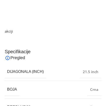
– Povezivost: HDMI, VGA, audio in
– VESA 75 x 75 mm, Tilt -5°~ 15°
Ako želite najbolju ponudu, pogledajte naše proizvode na
akciji
i pronađite artikle po sniženim cijenama.
Specifikacije
Pregled
21.5 inch
DIJAGONALA (INCH)
Crna
BOJA