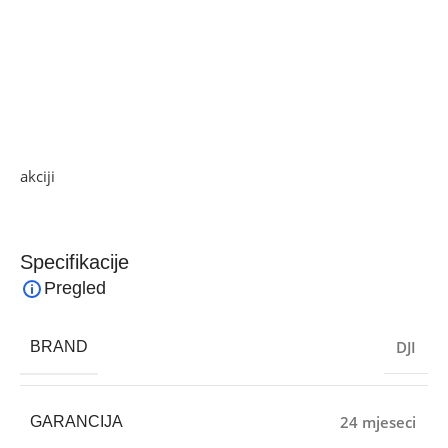
dugotrajnu bateriju, stabilan prenos i praktično punjenje u
jednom setu. Pruža odličnu fleksibilnost za kreatore
sadržaja, snimatelje i vlogere koji žele visokokvalitetan
audio sa mogućnostima snimanja, timecode-om i dugim
dometom bez kompromisa.
Ako želite najbolju ponudu, pogledajte naše proizvode na
akciji
i pronađite artikle po sniženim cijenama.
Specifikacije
Pregled
DJI
BRAND
24 mjeseci
GARANCIJA