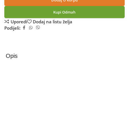
Dodaj U Korpu
Kupi Odmah
Uporedi
Dodaj na listu želja
Podijeli:
Opis
DJI Bežični mikrofon sa kučište/punjač, DualBand,
Bluetooth – DJI Mic 3 Combo
DJI Mic 3 (2 TX + 1 RX + Charging Case)
DJI Mic 3 (2 TX + 1 RX + Charging Case) je premium bežični
mikrofon sistem namenjen snimanju visokokvalitetnog
zvuka za video produkciju, streamovanje, intervjue i druge
kreativne projekte. Set uključuje dva bežična predajnika
(transmitters), jedan prijemnik (receiver) i punjač-kućište