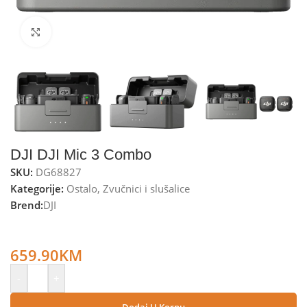
Kliknite za uvećanje
DJI DJI Mic 3 Combo
SKU:
DG68827
Kategorije:
Ostalo
,
Zvučnici i slušalice
Brend:
DJI
DJI Bežični mikrofon sa kučište/punjač, DualBand, Bluetooth
– DJI Mic 3 Combo
659.90
KM
-
+