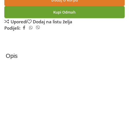
Dodaj U Korpu
Kupi Odmah
Uporedi
Dodaj na listu želja
Podijeli:
Opis
Zilan Ventilator sa postoljem, promjer 68 cm, 130 W –
ZLN2549
Floria ZLN2549 ventilator sa postoljem ima snagu od 130
W, njegov motor je tih, ali i dovoljno snažan da se nosi s
vrućim ljetnim danima.
Promjer mu je 68 cm (26” inča).
Ventilator je opremljen s 3 postavke brzine. Ventilator ima