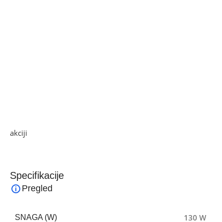
12300 m³/h.
• Snaga 130 W
• 3 postavke brzine
• 3 metalne lopatice
• Fiksni ili oscilirajući položaj
• Promjer 68 cm
• O/min: 1350
• Protok zraka: 12300 m³/h
Ako želite najbolju ponudu, pogledajte naše proizvode na
akciji
i pronađite artikle po sniženim cijenama.
Specifikacije
Pregled
130 W
SNAGA (W)