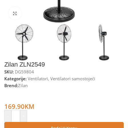
Kliknite za uvećanje
Zilan ZLN2549
SKU:
DG59804
Kategorije:
Ventilatori
,
Ventilatori samostojeći
Brend:
Zilan
Zilan Ventilator sa postoljem, promjer 68 cm, 130 W –
ZLN2549
169.90
KM
-
+