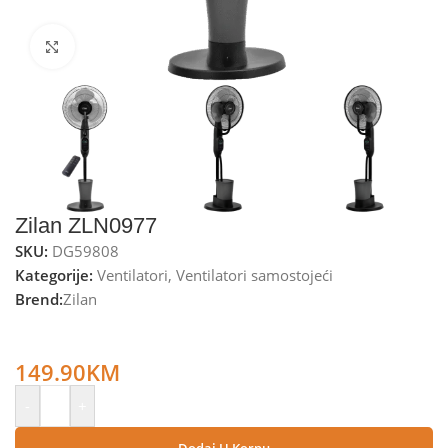
Kliknite za uvećanje
Zilan ZLN0977
SKU:
DG59808
Kategorije:
Ventilatori
,
Ventilatori samostojeći
Brend:
Zilan
Zilan Ventilator sa raspršivačem vode, daljinski upravljač, 75
W – ZLN0977
149.90
KM
-
+