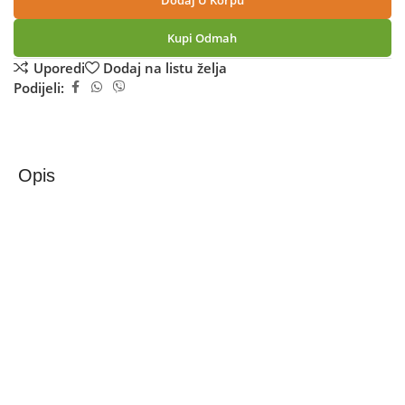
Dodaj U Korpu
Kupi Odmah
Uporedi
Dodaj na listu želja
Podijeli:
Opis
Zilan Ventilator sa raspršivačem vode, daljinski
upravljač, 75 W – ZLN0977
Ventilator sa raspršivačem vode, ZLN0977, je ventilator
koji omogućava ugodno osvježenje tokom vrućih ljetnjih
dana.
Idealan je za vrtove, kafiće, terase, restorane, dvorišta …
Stvara potpuno prirodni osjećaj svježine u prostoru.