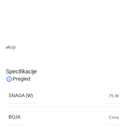
• Veliki rezervoar za vodu od 2.8 lit., do 8 sati sati
raspršivanja na punom spremniku
• Ovlaživač i ventilator se mogu koristiti odvojeno ili
zajedno
• Snaga: 75 W
Ako želite najbolju ponudu, pogledajte naše proizvode na
akciji
i pronađite artikle po sniženim cijenama.
Specifikacije
Pregled
75 W
SNAGA (W)
Crna
BOJA