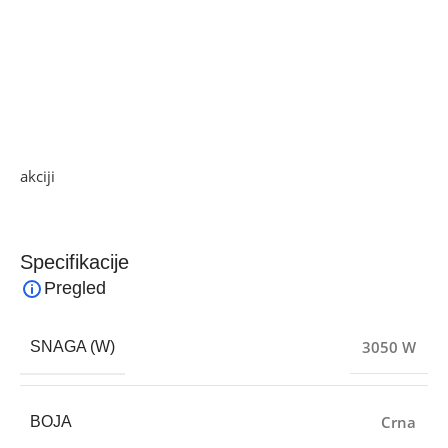
• Zaštita od pregrijavanja
• Noge od nehrđajućeg čelika
• Jednostavan za korištenje i čišćenje
• Prikladno za unutarnju i vanjsku upotrebu
• Snaga:3050 W
Ako želite najbolju ponudu, pogledajte naše proizvode na
akciji
i pronađite artikle po sniženim cijenama.
Specifikacije
Pregled
3050 W
SNAGA (W)
Crna
BOJA