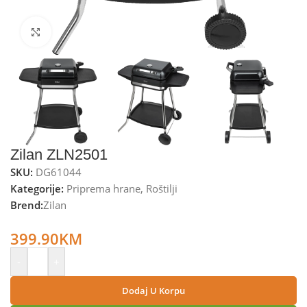
Kliknite za uvećanje
Zilan ZLN2501
SKU:
DG61044
Kategorije:
Priprema hrane
,
Roštilji
Brend:
Zilan
Zilan Električni roštilj, samostojeći, 3050W – ZLN2501
399.90
KM
-
+
Dodaj U Korpu