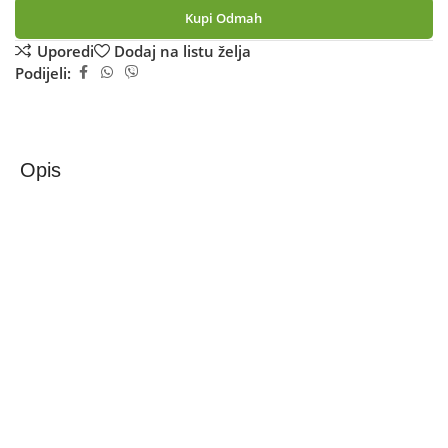
Kupi Odmah
Uporedi
Dodaj na listu želja
Podijeli:
Opis
Zilan Električni roštilj, samostojeći, 3050W – ZLN2501
Električni roštilj Zilan ZLN2501 pogodan je za unutarnju i
vanjsku upotrebu, ima snagu od 2562-3050W.
Ploča za roštilj izrađena je od lijevanog aluminija (41,8 cm
x 37,3 cm).
Roštilj ima podesivi termostat s 3 postavke (nisko, srednje i
visoko).
Integrirani termometar za optimalno praćenje hrane.