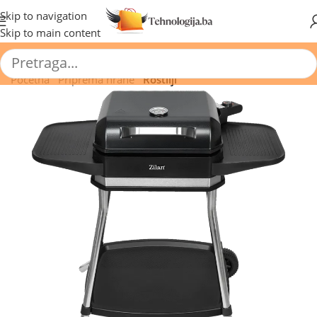
🔥 Pogledajte aktuelne akcije 🔥
Skip to navigation
Skip to main content
Početna
/
Priprema hrane
/
Roštilji