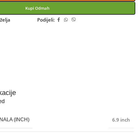
Kupi Odmah
želja
Podijeli:
kacije
ed
6.9 inch
NALA (INCH)