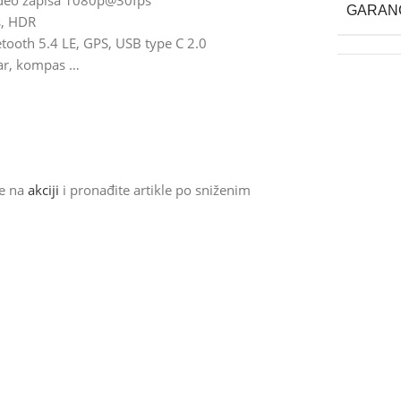
video zapisa 1080p@30fps
GARAN
s, HDR
etooth 5.4 LE, GPS, USB type C 2.0
tar, kompas …
de na
akciji
i pronađite artikle po sniženim