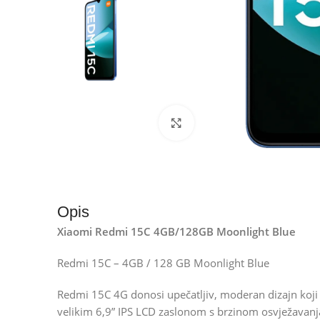
Kliknite za uvećanje
Opis
Xiaomi Redmi 15C 4GB/128GB Moonlight Blue
Redmi 15C – 4GB / 128 GB Moonlight Blue
Redmi 15C 4G donosi upečatljiv, moderan dizajn koji 
velikim 6,9” IPS LCD zaslonom s brzinom osvježavanj