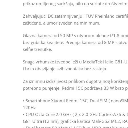
prikaz omiljenog sadržaja, bilo da surfate društvenim 
Zahvaljujući DC zatamnjivanju i TÜV Rheinland certifik
zaštićene, a umor sveden na minimum.
Glavna kamera od 50 MP s otvorom blende f/1.8 omog
bez gubitka kvalitete. Prednja kamera od 8 MP s otvo
selfie trenutke.
Snaga vrhunske izvedbe leži u MediaTek Helio G81-U
i brzo obavljanje svih zadataka bez zastoja.
Za iznimnu izdržljivost prilikom dugotrajnog korišten
potrebno punjenje, Redmi 15C podržava 33 W brzo pu
• Smartphone Xiaomi Redmi 15C, Dual SIM ( nanoSIM ),
120Hz
• CPU Octa Core 2.0 GHz ( 2 x 2.0 GHz Cortex-A76 & 
G81 Ultra (12 nm), grafička kartica Mali-G52 MC2, 