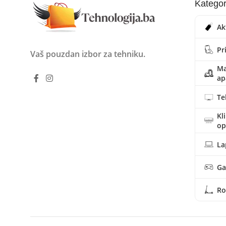
Kategor
Ak
Pr
Vaš pouzdan izbor za tehniku.
Ma
ap
Te
Kl
o
La
Ga
Ro