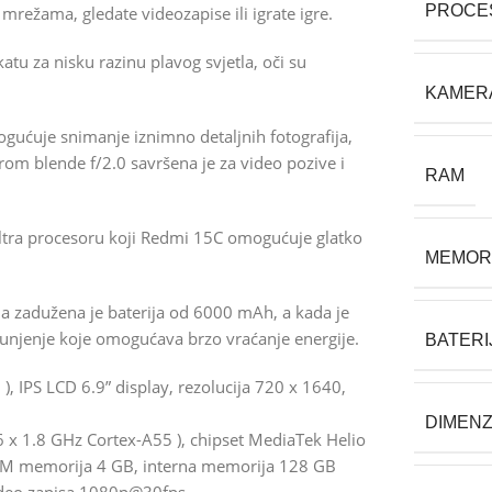
PROCE
mrežama, gledate videozapise ili igrate igre.
atu za nisku razinu plavog svjetla, oči su
KAMER
ućuje snimanje iznimno detaljnih fotografija,
rom blende f/2.0 savršena je za video pozive i
RAM
ltra procesoru koji Redmi 15C omogućuje glatko
MEMOR
ja zadužena je baterija od 6000 mAh, a kada je
njenje koje omogućava brzo vraćanje energije.
BATERI
 IPS LCD 6.9” display, rezolucija 720 x 1640,
DIMENZ
6 x 1.8 GHz Cortex-A55 ), chipset MediaTek Helio
RAM memorija 4 GB, interna memorija 128 GB