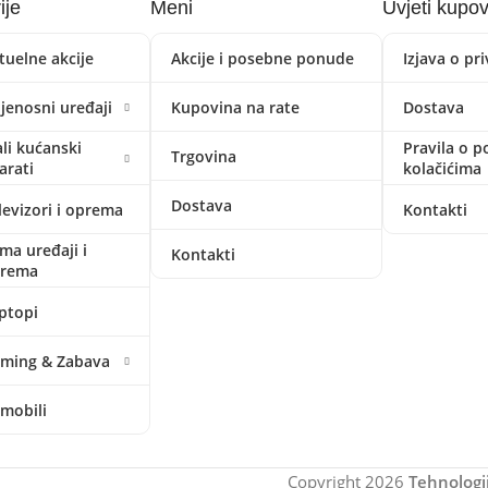
ije
Meni
Uvjeti kupo
tuelne akcije
Akcije i posebne ponude
Izjava o pr
ijenosni uređaji
Kupovina na rate
Dostava
li kućanski
Pravila o p
Trgovina
arati
kolačićima
Dostava
levizori i oprema
Kontakti
ima uređaji i
Kontakti
prema
ptopi
ming & Zabava
mobili
Copyright
2026
Tehnologi