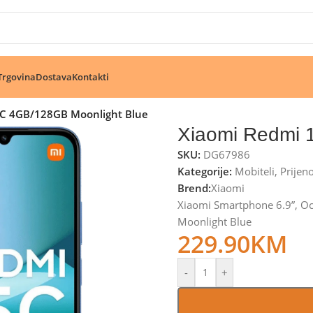
🔥 Pogledajte aktuelne akcije 🔥
Trgovina
Dostava
Kontakti
5C 4GB/128GB Moonlight Blue
Xiaomi Redmi 
SKU:
DG67986
Kategorije:
Mobiteli
,
Prijen
Brend:
Xiaomi
Xiaomi Smartphone 6.9”, O
Moonlight Blue
229.90
KM
-
+