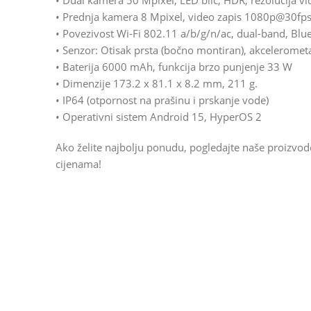
• Dual kamera 50 Mpixel, LED blic, HDR, rezolucija 
• Prednja kamera 8 Mpixel, video zapis 1080p@30fp
• Povezivost Wi-Fi 802.11 a/b/g/n/ac, dual-band, Blu
• Senzor: Otisak prsta (bočno montiran), akcelerome
• Baterija 6000 mAh, funkcija brzo punjenje 33 W
• Dimenzije 173.2 x 81.1 x 8.2 mm, 211 g.
• IP64 (otpornost na prašinu i prskanje vode)
• Operativni sistem Android 15, HyperOS 2
Ako želite najbolju ponudu, pogledajte naše proizvo
cijenama!