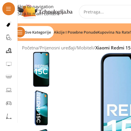
Skip to navigation
Skip to main content
Sve Kategorije
Akcije I Posebne Ponude
Kupovina Na Rate
Početna
/
Prijenosni uređaji
/
Mobiteli
/
Xiaomi Redmi 1