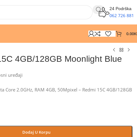
24 Podrška
062 726 881
0.00
K
15C 4GB/128GB Moonlight Blue
osni uređaji
cta Core 2.0GHz, RAM 4GB, 50Mpixel – Redmi 15C 4GB/128GB
Dodaj U Korpu