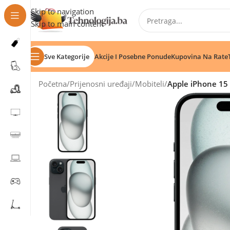
Skip to navigation
Skip to main content
Sve Kategorije
Akcije I Posebne Ponude
Kupovina Na Rate
Početna
/
Prijenosni uređaji
/
Mobiteli
/
Apple iPhone 15