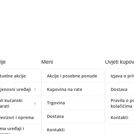
ije
Meni
Uvjeti kupo
tuelne akcije
Akcije i posebne ponude
Izjava o pr
ijenosni uređaji
Kupovina na rate
Dostava
li kućanski
Pravila o p
Trgovina
arati
kolačićima
Dostava
levizori i oprema
Kontakti
ima uređaji i
Kontakti