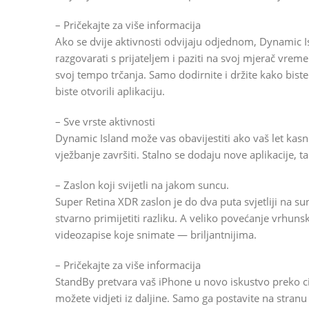
– Pričekajte za više informacija
Ako se dvije aktivnosti odvijaju odjednom, Dynamic Is
razgovarati s prijateljem i paziti na svoj mjerač vreme
svoj tempo trčanja. Samo dodirnite i držite kako biste 
biste otvorili aplikaciju.
– Sve vrste aktivnosti
Dynamic Island može vas obavijestiti ako vaš let kasni
vježbanje završiti. Stalno se dodaju nove aplikacije, ta
– Zaslon koji svijetli na jakom suncu.
Super Retina XDR zaslon je do dva puta svjetliji na 
stvarno primijetiti razliku. A veliko povećanje vrhuns
videozapise koje snimate — briljantnijima.
– Pričekajte za više informacija
StandBy pretvara vaš iPhone u novo iskustvo preko ci
možete vidjeti iz daljine. Samo ga postavite na stranu 