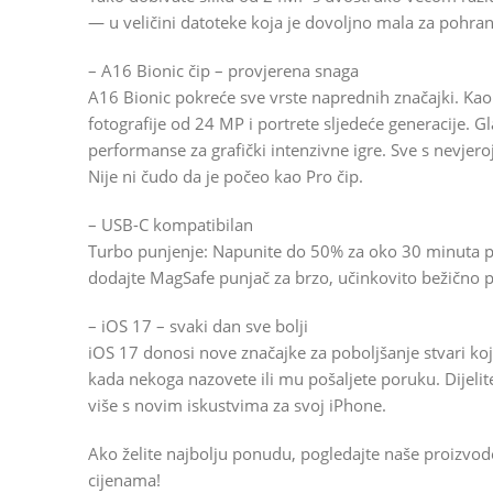
— u veličini datoteke koja je dovoljno mala za pohranu
– A16 Bionic čip – provjerena snaga
A16 Bionic pokreće sve vrste naprednih značajki. Kao r
fotografije od 24 MP i portrete sljedeće generacije. Gl
performanse za grafički intenzivne igre. Sve s nevjero
Nije ni čudo da je počeo kao Pro čip.
– USB-C kompatibilan
Turbo punjenje: Napunite do 50% za oko 30 minuta p
dodajte MagSafe punjač za brzo, učinkovito bežično p
– iOS 17 – svaki dan sve bolji
iOS 17 donosi nove značajke za poboljšanje stvari koje
kada nekoga nazovete ili mu pošaljete poruku. Dijelite
više s novim iskustvima za svoj iPhone.
Ako želite najbolju ponudu, pogledajte naše proizvo
cijenama!