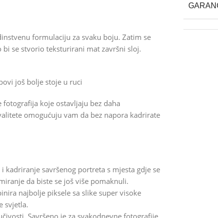
GARAN
dinstvenu formulaciju za svaku boju. Zatim se
bi se stvorio teksturirani mat završni sloj.
bovi još bolje stoje u ruci
otografija koje ostavljaju bez daha
kvalitete omogućuju vam da bez napora kadrirate
e i kadriranje savršenog portreta s mjesta gdje se
zumiranje da biste se još više pomaknuli.
ira najbolje piksele sa slike super visoke
 svjetla.
ivosti. Savršeno je za svakodnevne fotografije