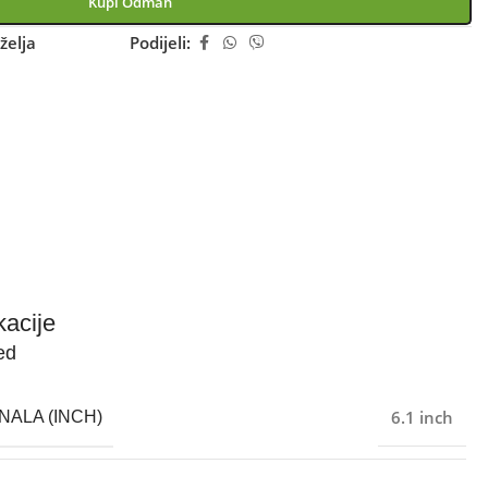
Kupi Odmah
želja
Podijeli:
kacije
ed
6.1 inch
NALA (INCH)