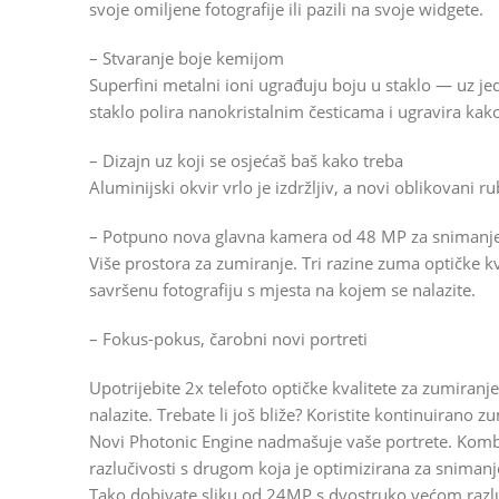
svoje omiljene fotografije ili pazili na svoje widgete.
– Stvaranje boje kemijom
Superfini metalni ioni ugrađuju boju u staklo — uz je
staklo polira nanokristalnim česticama i ugravira kako 
– Dizajn uz koji se osjećaš baš kako treba
Aluminijski okvir vrlo je izdržljiv, a novi oblikovani ru
– Potpuno nova glavna kamera od 48 MP za snimanje f
Više prostora za zumiranje. Tri razine zuma optičke 
savršenu fotografiju s mjesta na kojem se nalazite.
– Fokus-pokus, čarobni novi portreti
Upotrijebite 2x telefoto optičke kvalitete za zumiranj
nalazite. Trebate li još bliže? Koristite kontinuirano 
Novi Photonic Engine nadmašuje vaše portrete. Kombin
razlučivosti s drugom koja je optimizirana za snimanje
Tako dobivate sliku od 24MP s dvostruko većom razluč