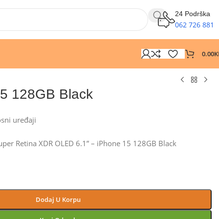
24 Podrška
062 726 881
0.00
K
15 128GB Black
osni uređaji
uper Retina XDR OLED 6.1” – iPhone 15 128GB Black
Dodaj U Korpu