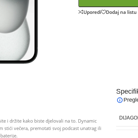
Uporedi
Dodaj na listu 
Specifi
Pregl
DIJAGO
te i držite kako biste djelovali na to. Dynamic
 stići večera, premotati svoj podcast unatrag ili
baterije.