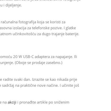
 i dijeljenje.
ačunalna fotografija koja se koristi za
asovna izolacija za telefonske pozive. I glatke
jatnom učinkovitošću za dugo trajanje baterije.
omoću 20 W USB-C adaptera za napajanje. Ili
unjenje. (Oboje se prodaje zasebno.)
 radite svaki dan. Izrazite se kao nikada prije
 sadržaj na praktične nove načine. I učinite još
de na
akciji
i pronađite artikle po sniženim