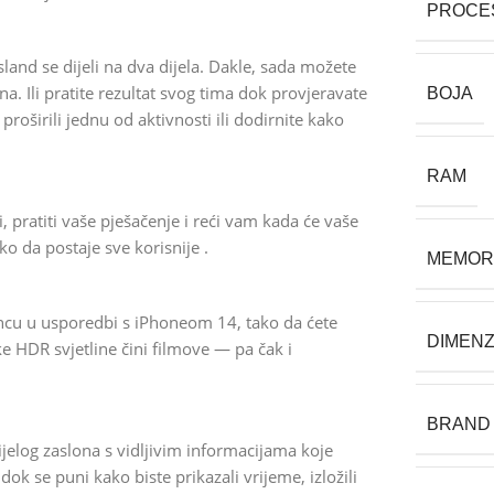
PROCE
land se dijeli na dva dijela. Dakle, sada možete
na. Ili pratite rezultat svog tima dok provjeravate
BOJA
proširili jednu od aktivnosti ili dodirnite kako
RAM
, pratiti vaše pješačenje i reći vam kada će vaše
ko da postaje sve korisnije .
MEMOR
suncu u usporedbi s iPhoneom 14, tako da ćete
DIMENZ
ke HDR svjetline čini filmove — pa čak i
BRAND
jelog zaslona s vidljivim informacijama koje
dok se puni kako biste prikazali vrijeme, izložili