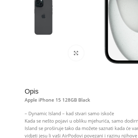
Kliknite za uvećanje
Opis
Apple iPhone 15 128GB Black
– Dynamic Island – kad stvari samo iskoče
Kada se nešto pojavi u obliku mjehurića, samo dodirni
Island se proširuje tako da možete saznati kada će vam
vidjeti jesu li vaši AirPodovi povezani i razinu njihove 