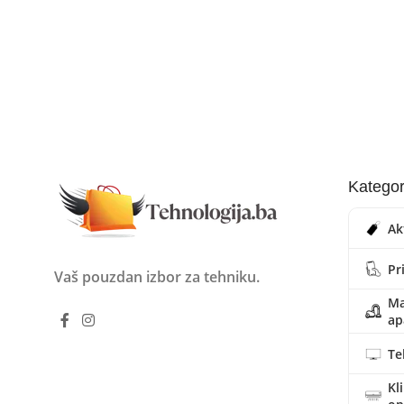
Kategor
Ak
Pr
Vaš pouzdan izbor za tehniku.
Ma
ap
Te
Kl