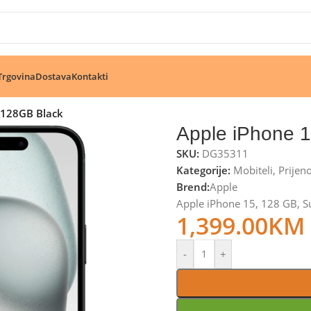
🔥 Pogledajte aktuelne akcije 🔥
Trgovina
Dostava
Kontakti
 128GB Black
Apple iPhone 
SKU:
DG35311
Kategorije:
Mobiteli
,
Prijen
Brend:
Apple
Apple iPhone 15, 128 GB, S
1,399.00
KM
-
+