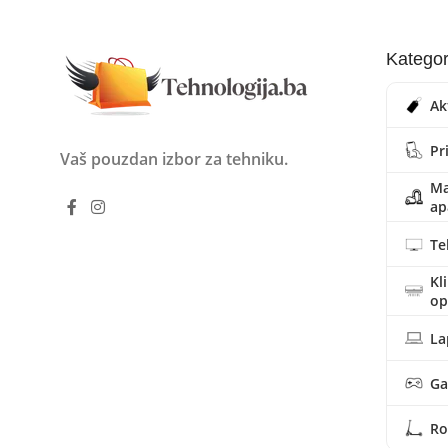
Kategor
Ak
Pr
Vaš pouzdan izbor za tehniku.
Ma
ap
Te
Kl
o
La
Ga
Ro