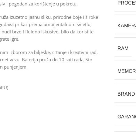
PROCE
iv i pogodan za korištenje u pokretu.
ža izuzetno jasnu sliku, prirodne boje i široke
agođava prikaz prema ambijentalnom svjetlu,
KAMER
nudi brzo i fluidno iskustvo, bilo da koristite
rate igre.
RAM
nim izborom za bilješke, crtanje i kreativni rad.
net vezu. Baterija pruža do 10 sati rada, što
im punjenjem.
MEMOR
GPU)
BRAND
GARAN