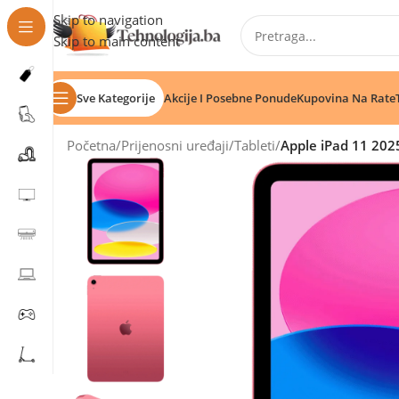
Skip to navigation
Skip to main content
Sve Kategorije
Akcije I Posebne Ponude
Kupovina Na Rate
Početna
/
Prijenosni uređaji
/
Tableti
/
Apple iPad 11 202