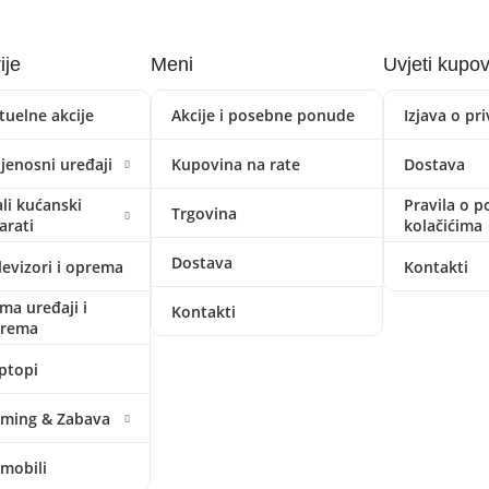
ije
Meni
Uvjeti kupo
tuelne akcije
Akcije i posebne ponude
Izjava o pr
ijenosni uređaji
Kupovina na rate
Dostava
li kućanski
Pravila o p
Trgovina
arati
kolačićima
Dostava
levizori i oprema
Kontakti
ima uređaji i
Kontakti
prema
ptopi
ming & Zabava
mobili