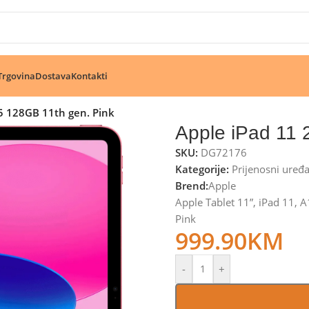
🔥 Pogledajte aktuelne akcije 🔥
Trgovina
Dostava
Kontakti
5 128GB 11th gen. Pink
Apple iPad 11 
SKU:
DG72176
Kategorije:
Prijenosni uređa
Brend:
Apple
Apple Tablet 11”, iPad 11,
Pink
999.90
KM
-
+