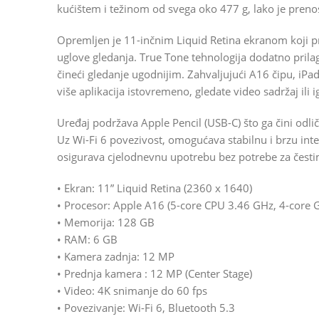
kućištem i težinom od svega oko 477 g, lako je prenos
Opremljen je 11-inčnim Liquid Retina ekranom koji pru
uglove gledanja. True Tone tehnologija dodatno pril
čineći gledanje ugodnijim. Zahvaljujući A16 čipu, iPad 
više aplikacija istovremeno, gledate video sadržaj ili ig
Uređaj podržava Apple Pencil (USB-C) što ga čini odlič
Uz Wi-Fi 6 povezivost, omogućava stabilnu i brzu inter
osigurava cjelodnevnu upotrebu bez potrebe za čest
• Ekran: 11” Liquid Retina (2360 x 1640)
• Procesor: Apple A16 (5-core CPU 3.46 GHz, 4-core 
• Memorija: 128 GB
• RAM: 6 GB
• Kamera zadnja: 12 MP
• Prednja kamera : 12 MP (Center Stage)
• Video: 4K snimanje do 60 fps
• Povezivanje: Wi-Fi 6, Bluetooth 5.3