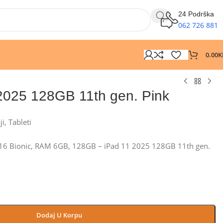
24 Podrška
062 726 881
0.00
K
2025 128GB 11th gen. Pink
ji
,
Tableti
 A16 Bionic, RAM 6GB, 128GB – iPad 11 2025 128GB 11th gen.
Dodaj U Korpu