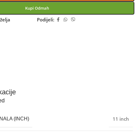
Kupi Odmah
želja
Podijeli:
kacije
ed
11 inch
NALA (INCH)