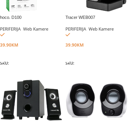
hoco. D100
Tracer WEB007
PERIFERIJA
,
Web Kamere
PERIFERIJA
,
Web Kamere
Na stanju
Na stanju
39.90
KM
39.90
KM
Dodaj U Korpu
Dodaj U Korpu
SKU:
DG59485
SKU:
DG16195