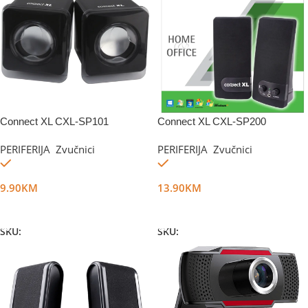
Connect XL CXL-SP101
Connect XL CXL-SP200
PERIFERIJA
,
Zvučnici
PERIFERIJA
,
Zvučnici
Na stanju
Na stanju
9.90
KM
13.90
KM
Dodaj U Korpu
Dodaj U Korpu
SKU:
DG2486
SKU:
DG1750