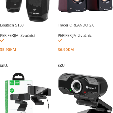
Logitech S150
Tracer ORLANDO 2.0
PERIFERIJA
,
Zvučnici
PERIFERIJA
,
Zvučnici
Na stanju
Na stanju
35.90
KM
36.90
KM
Dodaj U Korpu
Dodaj U Korpu
SKU:
DG20443
SKU:
DG16190