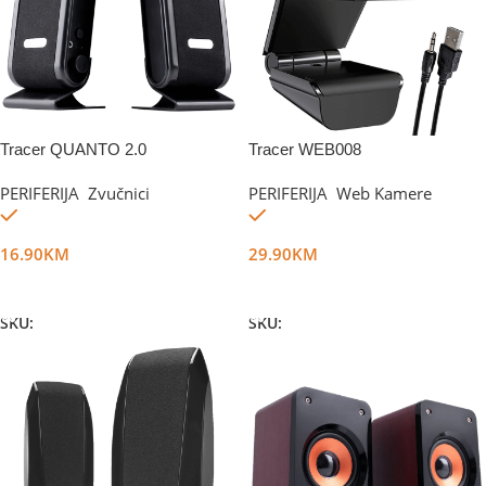
Tracer QUANTO 2.0
Tracer WEB008
PERIFERIJA
,
Zvučnici
PERIFERIJA
,
Web Kamere
Na stanju
Na stanju
16.90
KM
29.90
KM
Dodaj U Korpu
Dodaj U Korpu
SKU:
DG16188
SKU:
DG16193