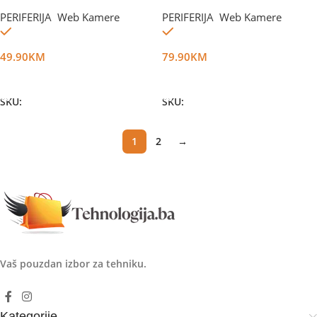
LED WIFI
PERIFERIJA
,
Web Kamere
PERIFERIJA
,
Web Kamere
Na stanju
Na stanju
49.90
KM
79.90
KM
Dodaj U Korpu
Dodaj U Korpu
SKU:
DG17360
SKU:
DG17982
1
2
→
Vaš pouzdan izbor za tehniku.
Kategorije