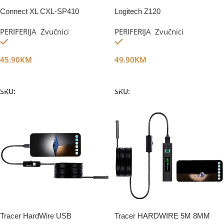
Connect XL CXL-SP410
Logitech Z120
PERIFERIJA
,
Zvučnici
PERIFERIJA
,
Zvučnici
Na stanju
Na stanju
45.90
KM
49.90
KM
Dodaj U Korpu
Dodaj U Korpu
SKU:
DG1756
SKU:
DG15897
Tracer HardWire USB
Tracer HARDWIRE 5M 8MM