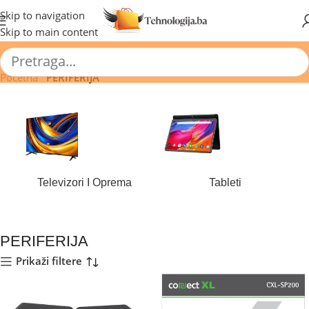
🔥 Pogledajte aktuelne akcije 🔥
Skip to navigation
Skip to main content
Početna
/
PERIFERIJA
Televizori I Oprema
Tableti
177 proizvoda
43 proizvoda
PERIFERIJA
Prikaži filtere