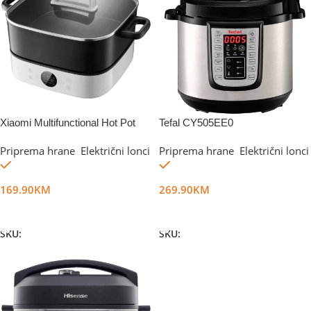
Xiaomi Multifunctional Hot Pot
Tefal CY505EE0
Cooker 6L
Priprema hrane
,
Električni lonci
Priprema hrane
,
Električni lonci
Na stanju
Na stanju
169.90
KM
269.90
KM
Dodaj U Korpu
Dodaj U Korpu
SKU:
DG65767
SKU:
DG59964