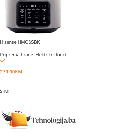
Hisense HMC6SBK
Priprema hrane
,
Električni lonci
Na stanju
279.00
KM
Dodaj U Korpu
SKU:
DG62210