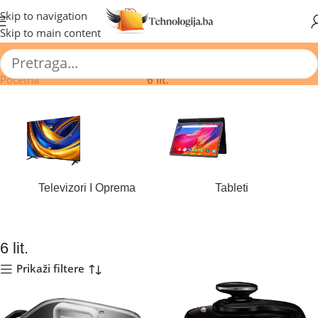
🔥 Pogledajte aktuelne akcije 🔥
Skip to navigation
Skip to main content
Početna
/
Proizvod Kapacitet
/
6 lit.
Televizori I Oprema
Tableti
184 proizvoda
44 proizvoda
6 lit.
Prikaži filtere