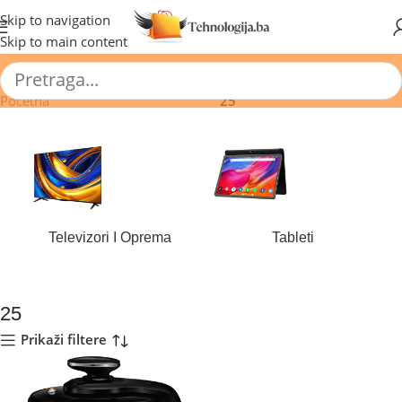
🔥 Pogledajte aktuelne akcije 🔥
Skip to navigation
Skip to main content
Početna
/
Proizvod Broj programa
/
25
Televizori I Oprema
Tableti
184 proizvoda
44 proizvoda
25
Prikaži filtere