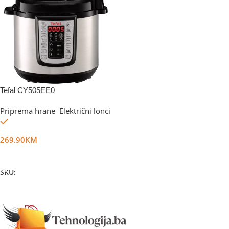
Tefal CY505EE0
Priprema hrane
,
Električni lonci
Na stanju
269.90
KM
Dodaj U Korpu
SKU:
DG59964