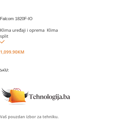
Falcom 1820F-IO
Klima uređaji i oprema
,
Klima
split
Na stanju
1,099.90
KM
Dodaj U Korpu
SKU:
DG62762
Vaš pouzdan izbor za tehniku.