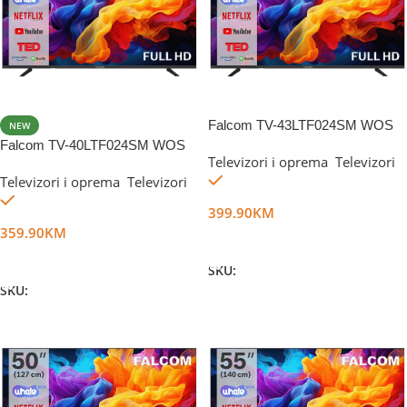
Falcom TV-43LTF024SM WOS
NEW
Falcom TV-40LTF024SM WOS
Televizori i oprema
,
Televizori
Na stanju
Televizori i oprema
,
Televizori
Na stanju
399.90
KM
359.90
KM
Dodaj U Korpu
Dodaj U Korpu
SKU:
DG47080
SKU:
DG47079