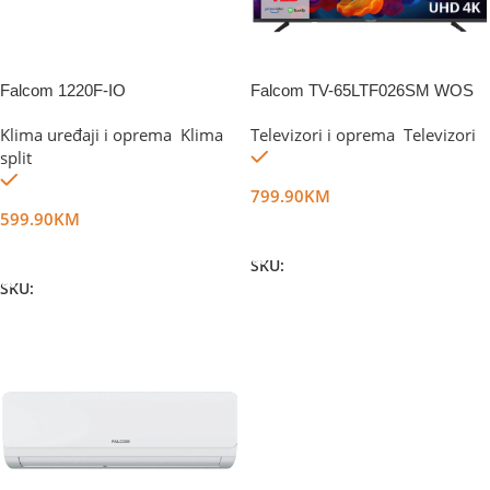
Falcom 1220F-IO
Falcom TV-65LTF026SM WOS
Klima uređaji i oprema
,
Klima
Televizori i oprema
,
Televizori
Na stanju
split
Na stanju
799.90
KM
599.90
KM
Dodaj U Korpu
Dodaj U Korpu
SKU:
DG79031
SKU:
DG62761