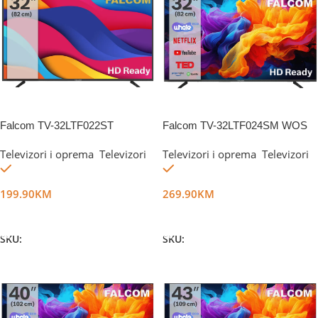
Falcom TV-32LTF022ST
Falcom TV-32LTF024SM WOS
Televizori i oprema
,
Televizori
Televizori i oprema
,
Televizori
Na stanju
Na stanju
199.90
KM
269.90
KM
Dodaj U Korpu
Dodaj U Korpu
SKU:
DG18200
SKU:
DG57427