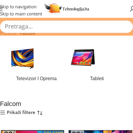
🔥 Pogledajte aktuelne akcije 🔥
Skip to navigation
Skip to main content
Početna
/
Falcom
Televizori I Oprema
Tableti
177 proizvoda
43 proizvoda
Falcom
Prikaži filtere