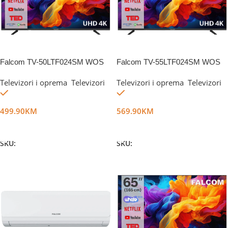
Falcom TV-50LTF024SM WOS
Falcom TV-55LTF024SM WOS
Televizori i oprema
,
Televizori
Televizori i oprema
,
Televizori
Na stanju
Na stanju
499.90
KM
569.90
KM
Dodaj U Korpu
Dodaj U Korpu
SKU:
DG44519
SKU:
DG45245