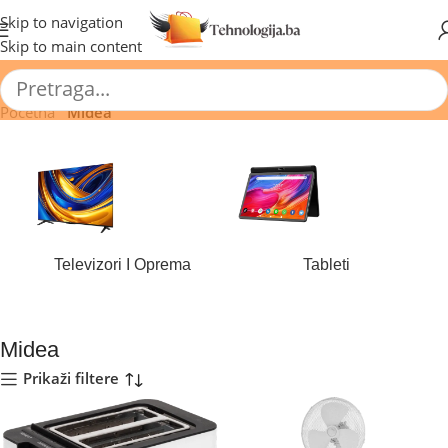
🔥 Pogledajte aktuelne akcije 🔥
Skip to navigation
Skip to main content
Početna
/
Midea
Televizori I Oprema
Tableti
180 proizvoda
44 proizvoda
Midea
Prikaži filtere