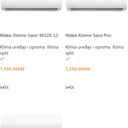
Midea Xtreme Save; MG2X-12-
Midea Xtreme Save Pro;
SP
MGP2X-09-SP
Klima uređaji i oprema
,
Klima
Klima uređaji i oprema
,
Klima
split
split
Na stanju
Na stanju
1,199.90
KM
1,299.90
KM
Dodaj U Korpu
Dodaj U Korpu
SKU:
DG62669
SKU:
DG62671