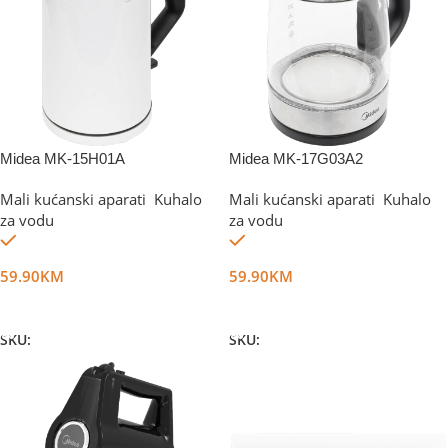
Midea MK-15H01A
Midea MK-17G03A2
Mali kućanski aparati
,
Kuhalo
Mali kućanski aparati
,
Kuhalo
za vodu
za vodu
Na stanju
Na stanju
59.90
KM
59.90
KM
Dodaj U Korpu
Dodaj U Korpu
SKU:
DG32639
SKU:
DG33707