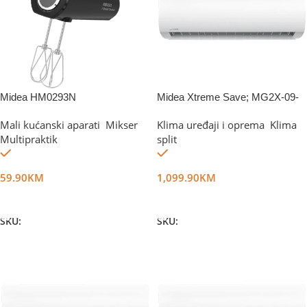
Midea HM0293N
Midea Xtreme Save; MG2X-09-
SP
Mali kućanski aparati
,
Mikser
,
Klima uređaji i oprema
,
Klima
Multipraktik
split
Na stanju
Na stanju
59.90
KM
1,099.90
KM
Dodaj U Korpu
Dodaj U Korpu
SKU:
DG54991
SKU:
DG62668