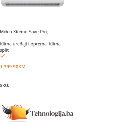
Midea Xtreme Save Pro;
MGP2X-12-SP
Klima uređaji i oprema
,
Klima
split
Na stanju
1,399.90
KM
Dodaj U Korpu
SKU:
DG62672