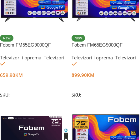
NEW
NEW
Fobem FM55EG9000QF
Fobem FM65EG9000QF
Televizori i oprema
,
Televizori
Televizori i oprema
,
Televizori
Na stanju
Na stanju
659.90
KM
899.90
KM
Dodaj U Korpu
Dodaj U Korpu
SKU:
DG81661
SKU:
DG81662