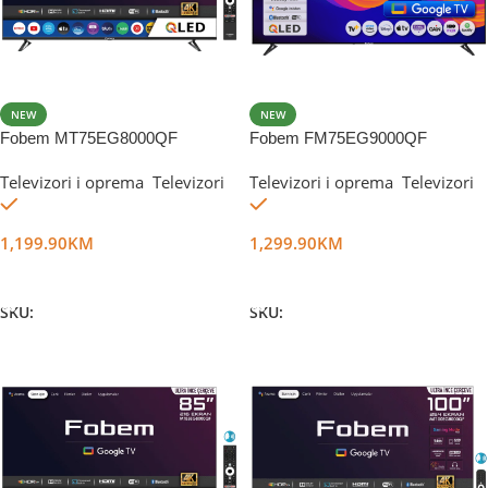
NEW
NEW
Fobem MT75EG8000QF
Fobem FM75EG9000QF
Televizori i oprema
,
Televizori
Televizori i oprema
,
Televizori
Na stanju
Na stanju
1,199.90
KM
1,299.90
KM
Dodaj U Korpu
Dodaj U Korpu
SKU:
DG56008
SKU:
DG81663