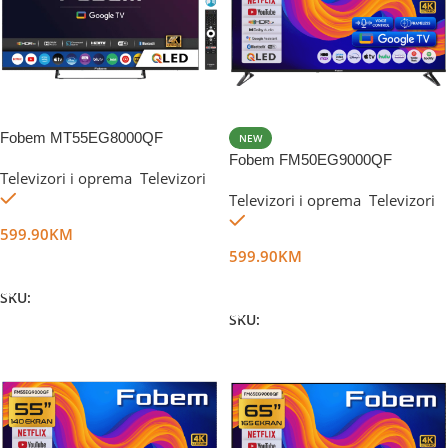
Fobem MT55EG8000QF
NEW
Fobem FM50EG9000QF
Televizori i oprema
,
Televizori
Na stanju
Televizori i oprema
,
Televizori
Na stanju
599.90
KM
599.90
KM
Dodaj U Korpu
Dodaj U Korpu
SKU:
DG56007
SKU:
DG81660