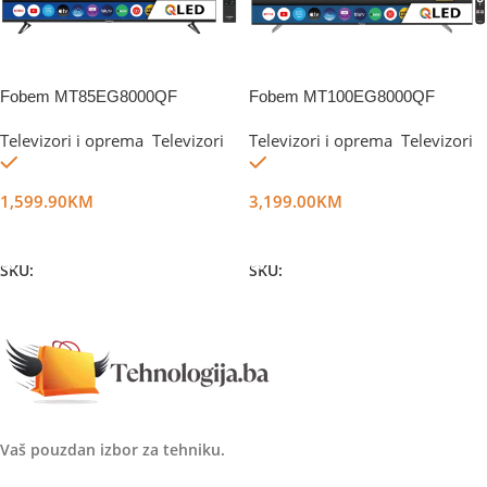
Fobem MT85EG8000QF
Fobem MT100EG8000QF
Televizori i oprema
,
Televizori
Televizori i oprema
,
Televizori
Na stanju
Na stanju
1,599.90
KM
3,199.00
KM
Dodaj U Korpu
Dodaj U Korpu
SKU:
DG61468
SKU:
DG68140
Vaš pouzdan izbor za tehniku.