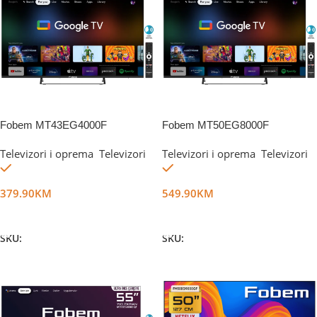
Fobem MT43EG4000F
Fobem MT50EG8000F
Televizori i oprema
,
Televizori
Televizori i oprema
,
Televizori
Na stanju
Na stanju
379.90
KM
549.90
KM
Dodaj U Korpu
Dodaj U Korpu
SKU:
DG44397
SKU:
DG44398