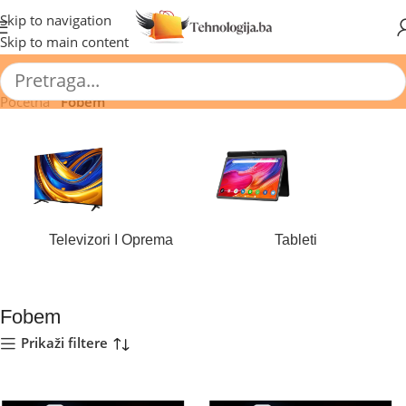
🔥 Pogledajte aktuelne akcije 🔥
Skip to navigation
Skip to main content
Početna
/
Fobem
Televizori I Oprema
Tableti
184 proizvoda
44 proizvoda
Fobem
Prikaži filtere