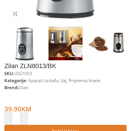
Kliknite za uvećanje
Zilan ZLN8013/BK
SKU:
DG7503
Kategorije:
Aparati za kafu
,
čaj
,
Priprema hrane
Brend:
Zilan
Zilan Mlin za kafu, spremnik 50 g., 150 W, INOX/crna –
ZLN8013/BK
39.90
KM
-
+