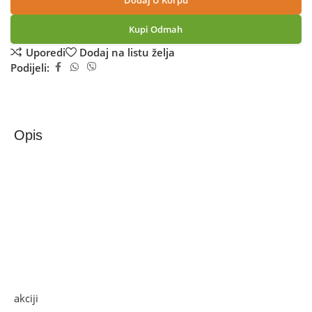
Dodaj U Korpu
Kupi Odmah
Uporedi
Dodaj na listu želja
Podijeli:
Opis
Zilan Mlin za kafu, spremnik 50 g., 150 W, INOX/crna –
ZLN8013/BK
Mlin za kavu, priključna snaga 150 W, kapacitet spremnika
za zrna kave 50 g, materijal kućište INOX, nož od
nehrđajućeg čelika, sigurnosni prekidač,velika start tipka za
jednostavno rukovanje
Ako želite najbolju ponudu, pogledajte naše proizvode na
akciji
i pronađite artikle po sniženim cijenama.