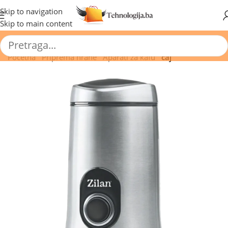
🔥 Pogledajte aktuelne akcije 🔥
Skip to navigation
Skip to main content
Početna
/
Priprema hrane
/
Aparati za kafu
/
čaj