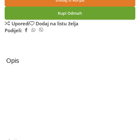
Dodaj U Korpu
Kupi Odmah
Uporedi
Dodaj na listu želja
Podijeli:
Opis
Zilan Ventilator sa postoljem, promjer 40 cm, 50 W –
ZLN1112
Ventilator sa postoljem, podesiv po visini 88 – 120 cm,
metalne 4 lopatice, promjer lopatice 40 cm, rotirajuća
glava , regulator brzine ventilatora u 3 stupnja, gusta
zaštitna rešetka, izdržljiva okrugla noga, jednostavna
montaža, napajanje 230 V / 50 Hz / 50 W
Ako želite najbolju ponudu, pogledajte naše proizvode na