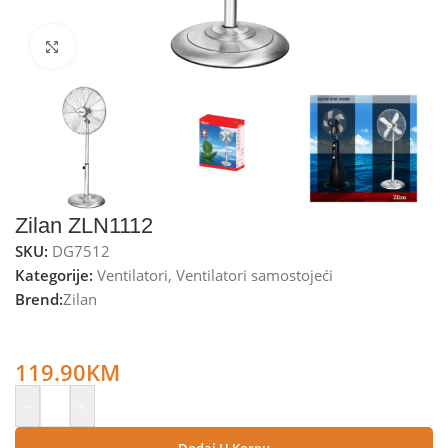
Kliknite za uvećanje
Zilan ZLN1112
SKU:
DG7512
Kategorije:
Ventilatori
,
Ventilatori samostojeći
Brend:
Zilan
Zilan Ventilator sa postoljem, promjer 40 cm, 50 W –
ZLN1112
119.90
KM
-
+