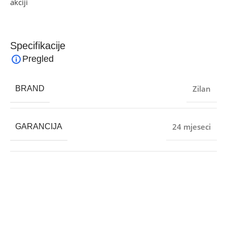
akciji
i pronađite artikle po sniženim cijenama.
Specifikacije
Pregled
Zilan
BRAND
24 mjeseci
GARANCIJA