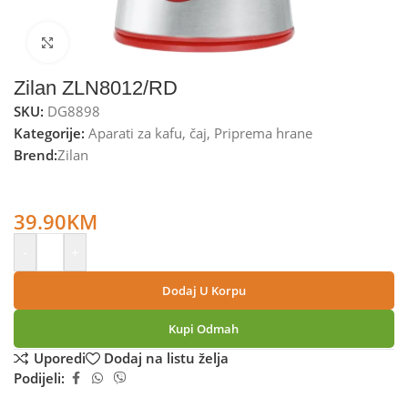
Kliknite za uvećanje
Zilan ZLN8012/RD
SKU:
DG8898
Kategorije:
Aparati za kafu
,
čaj
,
Priprema hrane
Brend:
Zilan
Zilan Mlin za kafu, spremnik 50 g., 150 W, INOX/crvena –
ZLN8012/RD
39.90
KM
-
+
Dodaj U Korpu
Kupi Odmah
Uporedi
Dodaj na listu želja
Podijeli: