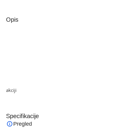
Opis
Zilan Mlin za kafu, spremnik 50 g., 150 W, INOX/crvena
– ZLN8012/RD
Mlin za kavu, priključna snaga 150 W, kapacitet spremnika
za zrna kave 50 g, materijal kućište INOX, nož od
nehrđajućeg čelika, sigurnosni prekidač,velika start tipka za
jednostavno rukovanje
Ako želite najbolju ponudu, pogledajte naše proizvode na
akciji
i pronađite artikle po sniženim cijenama.
Specifikacije
Pregled