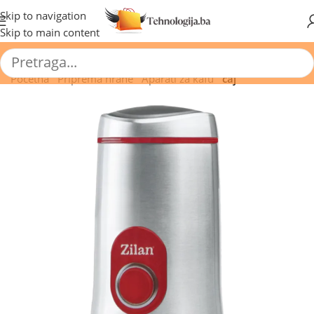
🔥 Pogledajte aktuelne akcije 🔥
Skip to navigation
Skip to main content
Početna
/
Priprema hrane
/
Aparati za kafu
/
čaj