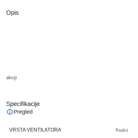
Opis
Zilan Ventilator, podni, 75 W – ZLN2362
Ventilator ZLN2362, podni, 50 cm promjer sa 5 plastičnih
lopatica, 3 nivoa brzine, podesivost kuta, oscilacija, 180°,
masivna zaštitna mrežica, snaga 75 W. Idealno za svaki
kutak Vašeg doma
Ako želite najbolju ponudu, pogledajte naše proizvode na
akciji
i pronađite artikle po sniženim cijenama.
Specifikacije
Pregled
Podni
VRSTA VENTILATORA