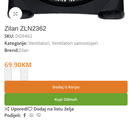
Kliknite za uvećanje
Zilan ZLN2362
SKU:
DG9462
Kategorije:
Ventilatori
,
Ventilatori samostojeći
Brend:
Zilan
Zilan Ventilator, podni, 75 W – ZLN2362
69.90
KM
-
+
Dodaj U Korpu
Kupi Odmah
Uporedi
Dodaj na listu želja
Podijeli: