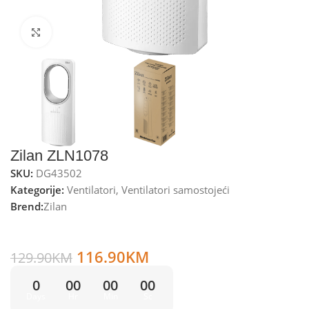
Kliknite za uvećanje
Zilan ZLN1078
SKU:
DG43502
Kategorije:
Ventilatori
,
Ventilatori samostojeći
Brend:
Zilan
Zilan Ventilator stupni, 50W, LED zaslon, 45° oscilacija –
ZLN1078
116.90
KM
129.90
KM
0
00
00
00
Days
Hr
Min
Sc