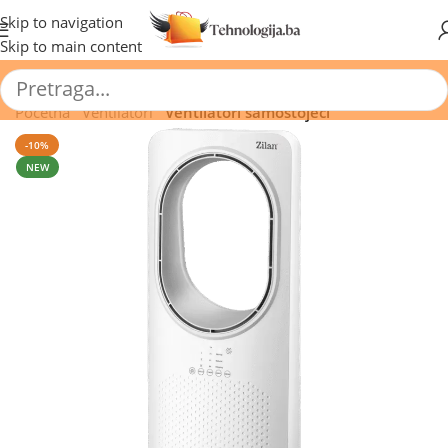
🔥 Pogledajte aktuelne akcije 🔥
Skip to navigation
Skip to main content
Početna
/
Ventilatori
/
Ventilatori samostojeći
-10%
NEW