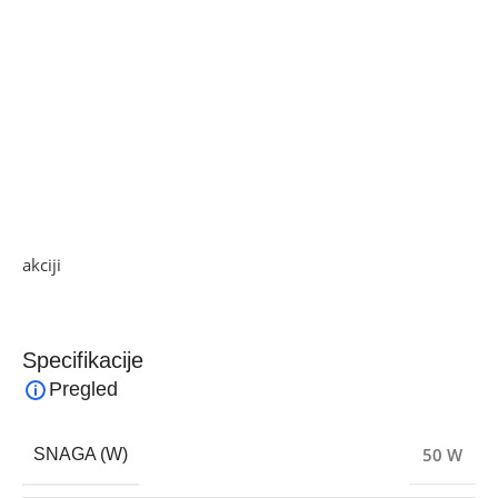
• 3 načina rada: natural / sleep / normal
• 45° horizontalno oscilovanje
• LED zaslon
• 180s automatsko isključivanje zaslona
• Kontrola na dodir
• Daljinski upravljač
• Daljinski upravljač koristi 2 AAA baterije
• Snaga 50 W
Ako želite najbolju ponudu, pogledajte naše proizvode na
akciji
i pronađite artikle po sniženim cijenama.
Specifikacije
Pregled
50 W
SNAGA (W)