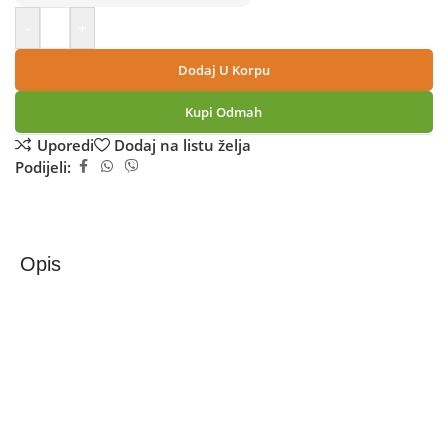
-
+
Dodaj U Korpu
Kupi Odmah
Uporedi
Dodaj na listu želja
Podijeli:
Opis
Zilan Ventilator stupni, 50W, LED zaslon, 45° oscilacija –
ZLN1078
Ventilator stupni, 50W, LED zaslon, 45° oscilacija
• Tajmer na 15 sati
• 3 nivoa brzine: niska / srednja / visoka