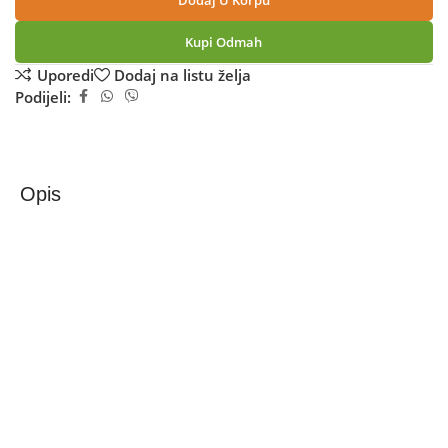
Dodaj U Korpu
Kupi Odmah
Uporedi
Dodaj na listu želja
Podijeli:
Opis
Zilan Ventilator stupni, daljinski upravljač, oscilacija 60°,
60W – ZLN1023
Samostojeći ventilator, Zilan, ZLN1023
• Samostojeći ventilator 91,5 cm ( 35.5”)
• Daljinski upravljači i tipka osjetljiva na dodir na gornjoj
ploči
• S LED indikatorom
• 3 postavke brzine i odabir vrste rada: