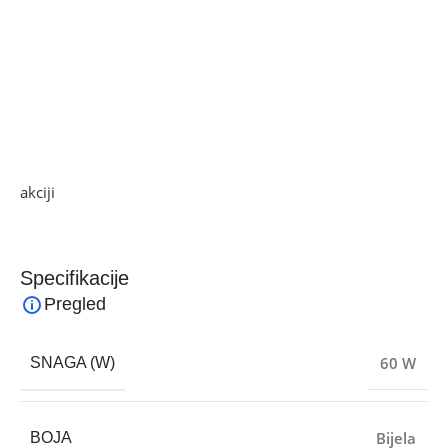
prirodno/spavanje/normalno
• Tihi rad
• Široko raspon oscilacija 60°
• Timer 0-12 sati
• Jednostavna ručka za nošenje
• Snaga: 60 W
Ako želite najbolju ponudu, pogledajte naše proizvode na
akciji
i pronađite artikle po sniženim cijenama.
Specifikacije
Pregled
60 W
SNAGA (W)
Bijela
BOJA