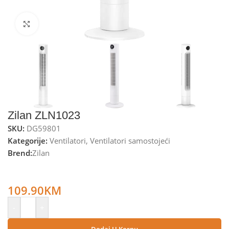
Kliknite za uvećanje
Zilan ZLN1023
SKU:
DG59801
Kategorije:
Ventilatori
,
Ventilatori samostojeći
Brend:
Zilan
Zilan Ventilator stupni, daljinski upravljač, oscilacija 60°,
60W – ZLN1023
109.90
KM
-
+