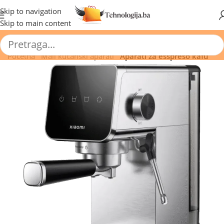
🔥 Pogledajte aktuelne akcije 🔥
Skip to navigation
Skip to main content
Početna
/
Mali kućanski aparati
/
Aparati za esspreso kafu