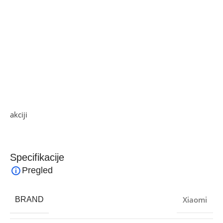
• Tlak pumpe: 20 bara
• Dimenzije: 27,5 × 13,7 × 28,4 cm
• Težina: 3,5 kg
Xiaomi Semi-automatic Espresso Machine je pravi izbor za
sve koji žele vrhunsku kafu bez izlaska iz kuće. Uživajte u
svakom gutljaju – svaki dan.
Ako želite najbolju ponudu, pogledajte naše proizvode na
akciji
i pronađite artikle po sniženim cijenama.
Specifikacije
Pregled
Xiaomi
BRAND