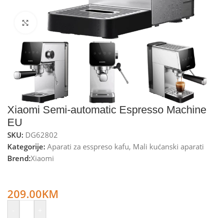
Kliknite za uvećanje
Xiaomi Semi-automatic Espresso Machine
EU
SKU:
DG62802
Kategorije:
Aparati za esspreso kafu
,
Mali kućanski aparati
Brend:
Xiaomi
Xiaomi Aparat za espresso kafu, 20 bar-a, 1350W – Semi-
automatic Espresso Machine EU
209.00
KM
-
+