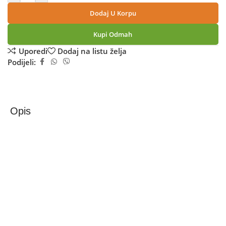
Dodaj U Korpu
Kupi Odmah
Uporedi
Dodaj na listu želja
Podijeli:
Opis
Xiaomi Aparat za espresso kafu, 20 bar-a, 1350W – Semi-
automatic Espresso Machine EU
Xiaomi Semi-automatic Espresso Machine doživljaj u
vašem domu
Pretvorite svako jutro u autentično kafe iskustvo! Xiaomi
Semi-automatic Espresso Machine donosi spoj vrhunske
tehnologije, elegantnog dizajna i profesionalne izvedbe u