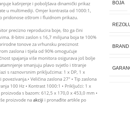
BOJA
njuje kašnjenje i poboljšava dinamički prikaz
ivate u multimediji. Omjer kontrasta od 1000:1,
no pridonose oštrom i fluidnom prikazu.
REZOLU
itor precizno reproducira boje, što ga čini
vima. 8-bitni zaslon s 16,7 milijuna boja te 100%
prirodne tonove za vrhunsku preciznost
BRAND
rom zaslona i tijela od 90% omogućuje
nost spajanja više monitora osigurava još bolje
zatamnjenje smanjuju plavo svjetlo i titranje
GARAN
azi s raznovrsnim priključcima: 1 x DP, 1 x
 povezivanja.• Veličina zaslona 27" • Tip zaslona
anja 100 Hz • Kontrast 1000:1 • Priključci: 1 x
je proizvoda s bazom: 612,5 x 170,0 x 453,0 mm •
aše proizvode na
akciji
i pronađite artikle po