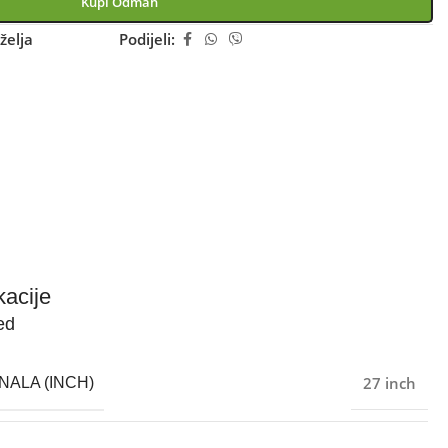
Kupi Odmah
želja
Podijeli:
kacije
ed
27 inch
NALA (INCH)