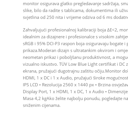
monitor osigurava glatko pregledavanje sadržaja, sma
slike, bilo da radite s tablicama, dokumentima ili už
svjetlina od 250 nita i vrijeme odziva od 6 ms dodat
Zahvaljujući profesionalnoj kalibraciji boja ΔE<2, mon
idealnim za dizajnere i profesionalce s visokim zahtje
sRGB i 95% DCI-P3 raspon boja osiguravaju bogate i 
prikaza.Moderan dizajn s ultratankim okvirom i omje
neometan prikaz i poboljšanu produktivnost, a moguć
vizualno iskustvo. TÜV Low Blue Light certifikat i DC 
ekrana, pružajući dugotrajnu zaštitu očiju.Monitor dol
HDMI, 1 x DC i 1 x Audio, pružajući široke mogućnosti
IPS LCD • Rezolucija 2560 x 1440 px • Brzina osvježav
Display Port, 1 x HDMI, 1 x DC, 1 x Audio • Dimenzi
Masa 4,2 kgAko želite najbolju ponudu, pogledajte n
sniženim cijenama.