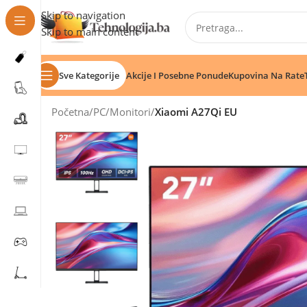
Skip to navigation
Skip to main content
Sve Kategorije
Akcije I Posebne Ponude
Kupovina Na Rate
Početna
/
PC
/
Monitori
/
Xiaomi A27Qi EU