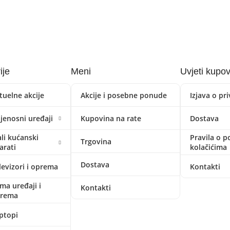
ije
Meni
Uvjeti kupo
tuelne akcije
Akcije i posebne ponude
Izjava o pr
ijenosni uređaji
Kupovina na rate
Dostava
li kućanski
Pravila o p
Trgovina
arati
kolačićima
Dostava
levizori i oprema
Kontakti
ima uređaji i
Kontakti
prema
ptopi