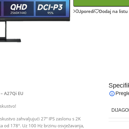
Uporedi
Dodaj na listu 
Specifi
t – A27Qi EU
Pregl
skustvo!
DIJAGO
kustvo zahvaljujući 27“ IPS zaslonu s 2K
ja od 178°. Uz 100 Hz brzinu osvježavanja,