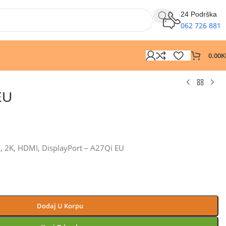
24 Podrška
062 726 881
0.00
K
EU
D, 2K, HDMI, DisplayPort – A27Qi EU
Dodaj U Korpu