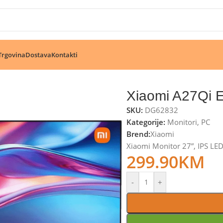
🔥 Pogledajte aktuelne akcije 🔥
Trgovina
Dostava
Kontakti
Xiaomi A27Qi 
SKU:
DG62832
Kategorije:
Monitori
,
PC
Brend:
Xiaomi
Xiaomi Monitor 27”, IPS LE
299.90
KM
-
+