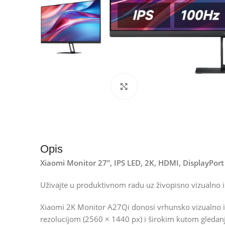
Kliknite za uvećanje
Opis
Xiaomi Monitor 27”, IPS LED, 2K, HDMI, DisplayPor
Uživajte u produktivnom radu uz živopisno vizualno i
Xiaomi 2K Monitor A27Qi donosi vrhunsko vizualno is
rezolucijom (2560 × 1440 px) i širokim kutom gledan