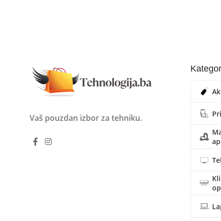
Kategor
Ak
Pr
Vaš pouzdan izbor za tehniku.
Ma
ap
Te
Kl
o
La