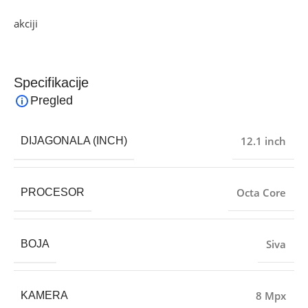
Ako želite najbolju ponudu, pogledajte naše proizvode na
akciji
i pronađite artikle po sniženim cijenama.
Specifikacije
Pregled
12.1 inch
DIJAGONALA (INCH)
Octa Core
PROCESOR
Siva
BOJA
8 Mpx
KAMERA