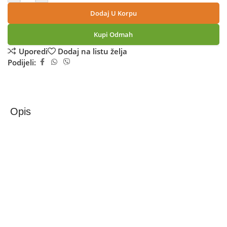
Dodaj U Korpu
Kupi Odmah
Uporedi
Dodaj na listu želja
Podijeli:
Opis
Xiaomi Tablet 12.1”,CPU Octa Core 2.7GHz, RAM 6GB,
128GB, 12.000mAh – Redmi Pad 2 Pro 12.1” 6/128GB
Gray
Maksimalna zabava, maksimalne performanse!
Pripremite se za vizualnu zabavu uz Redmi Pad 2 Pro koji
ima kristalno čist 12.1“ IPS LCD zaslon s 2.5K rezolucijom
koja pruža prikaz oštrih i živopisnih detalja, kao i