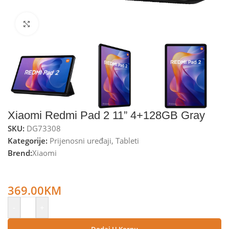
Kliknite za uvećanje
Xiaomi Redmi Pad 2 11” 4+128GB Gray
SKU:
DG73308
Kategorije:
Prijenosni uređaji
,
Tableti
Brend:
Xiaomi
Xiaomi Tablet 11”,CPU Octa Core 2.2GHz, RAM 4GB, 128GB,
9000mAh – Redmi Pad 2 11” 4+128GB Gray
369.00
KM
-
+