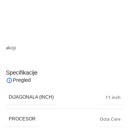
Dolby Vision®
• Operativni sistem: Xiaomi HyperOS 2, Android
USB: USB Type-C 2.0
• Utor za memorijsku karticu: Da, microSD do 2 TB
• Težina: 510 g
Ako želite najbolju ponudu, pogledajte naše proizvode na
akciji
i pronađite artikle po sniženim cijenama.
Specifikacije
Pregled
11 inch
DIJAGONALA (INCH)
Octa Core
PROCESOR