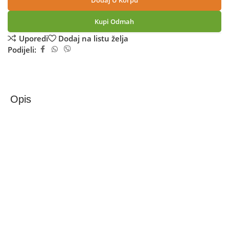
Dodaj U Korpu
Kupi Odmah
Uporedi
Dodaj na listu želja
Podijeli:
Opis
Xiaomi Tablet 11”,CPU Octa Core 2.2GHz, RAM 4GB,
128GB, 9000mAh – Redmi Pad 2 11” 4+128GB Gray
Redmi Pad 2 – Snaga, udobnost i povezivost u elegantnom
dizajnu
– Impresivan 11” 2.5K zaslon
Redmi Pad 2 oduševljava vrhunskim 11-inčnim 2.5K
zaslonom rezolucije 2560 × 1600, koji prikazuje 1,07
milijardi boja uz bogat kontrast i oštre detalje. Uz 90Hz