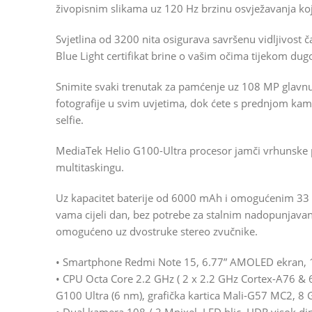
živopisnim slikama uz 120 Hz brzinu osvježavanja koja
Svjetlina od 3200 nita osigurava savršenu vidljivos
Blue Light certifikat brine o vašim očima tijekom dugo
Snimite svaki trenutak za pamćenje uz 108 MP glavn
fotografije u svim uvjetima, dok ćete s prednjom ka
selfie.
MediaTek Helio G100-Ultra procesor jamči vrhunske perf
multitaskingu.
Uz kapacitet baterije od 6000 mAh i omogućenim 33 
vama cijeli dan, bez potrebe za stalnim nadopunjavan
omogućeno uz dvostruke stereo zvučnike.
• Smartphone Redmi Note 15, 6.77” AMOLED ekran, 1
• CPU Octa Core 2.2 GHz ( 2 x 2.2 GHz Cortex-A76 & 6
G100 Ultra (6 nm), grafička kartica Mali-G57 MC2, 