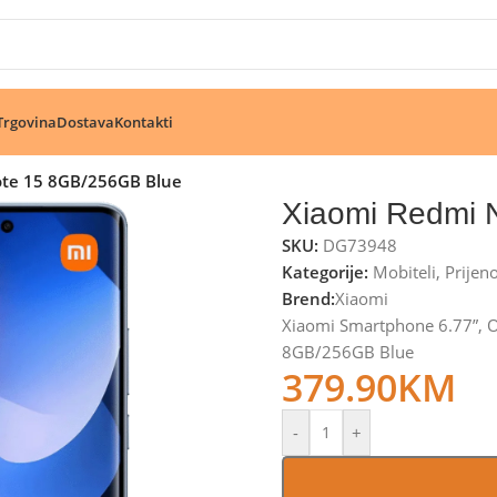
🔥 Pogledajte aktuelne akcije 🔥
Trgovina
Dostava
Kontakti
ote 15 8GB/256GB Blue
Xiaomi Redmi 
SKU:
DG73948
Kategorije:
Mobiteli
,
Prijen
Brend:
Xiaomi
Xiaomi Smartphone 6.77”, 
8GB/256GB Blue
379.90
KM
-
+