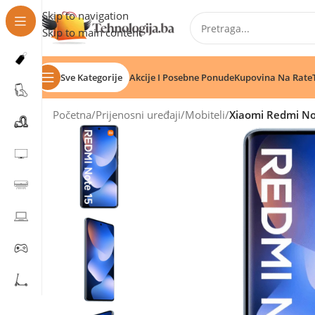
Skip to navigation
Skip to main content
Sve Kategorije
Akcije I Posebne Ponude
Kupovina Na Rate
Početna
/
Prijenosni uređaji
/
Mobiteli
/
Xiaomi Redmi N