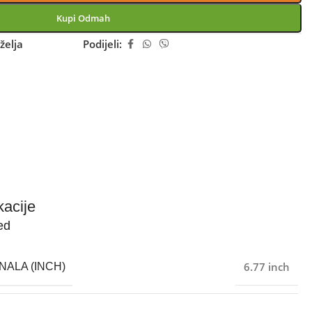
Kupi Odmah
želja
Podijeli:
kacije
ed
6.77 inch
NALA (INCH)