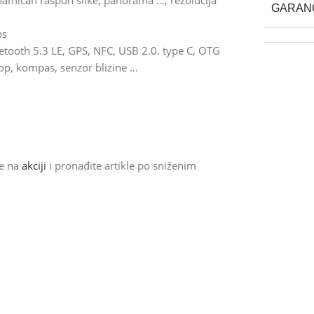
namičan raspon slike, panorama …, rezolucija
GARAN
ps
uetooth 5.3 LE, GPS, NFC, USB 2.0. type C, OTG
skop, kompas, senzor blizine …
de na
akciji
i pronađite artikle po sniženim