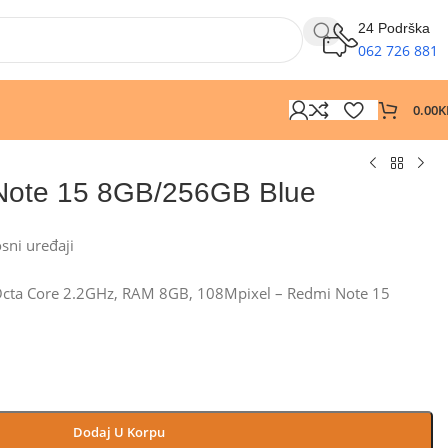
24 Podrška
062 726 881
0.00
K
Note 15 8GB/256GB Blue
osni uređaji
Octa Core 2.2GHz, RAM 8GB, 108Mpixel – Redmi Note 15
Dodaj U Korpu