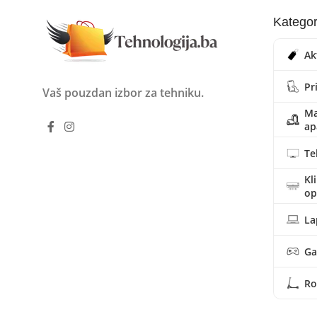
Kategor
Ak
Pr
Vaš pouzdan izbor za tehniku.
Ma
ap
Te
Kl
o
La
Ga
Ro