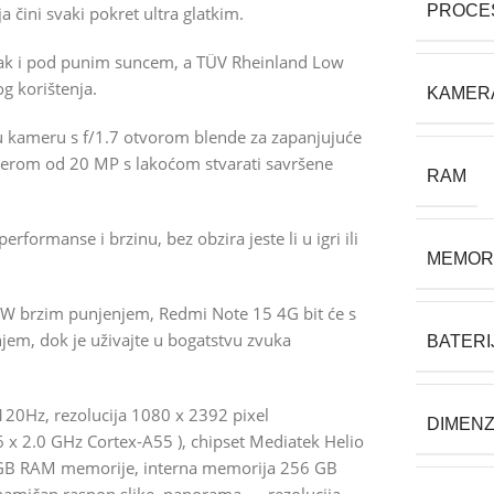
PROCE
 čini svaki pokret ultra glatkim.
t čak i pod punim suncem, a TÜV Rheinland Low
g korištenja.
KAMER
u kameru s f/1.7 otvorom blende za zapanjujuće
merom od 20 MP s lakoćom stvarati savršene
RAM
ormanse i brzinu, bez obzira jeste li u igri ili
MEMOR
W brzim punjenjem, Redmi Note 15 4G bit će s
jem, dok je uživajte u bogatstvu zvuka
BATERI
20Hz, rezolucija 1080 x 2392 pixel
DIMENZ
 x 2.0 GHz Cortex-A55 ), chipset Mediatek Helio
8 GB RAM memorije, interna memorija 256 GB