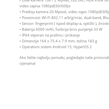
• Dual kamera 108 / 2 Mpixel, LED blic, HDR visok di
video zapisa 1080p@30/60fps
• Prednja kamera 20 Mpixel, video zapis 1080p@30f
• Povezivost: Wi-Fi 802.11 a/b/g/n/ac, dual-band, Bl
• Senzor: fingerprint ( ispod display-a, optički ), žiro
• Baterija 6000 mAh, funkcija brzo punjenje 33 W
• IP64 otporan na prašinu i prskanje
• Dimenzije 164 x 75.4 x 7.9 mm, težina 183 g
• Operativni sistem Android 15, HyperOS 2
Ako želite najbolju ponudu, pogledajte naše proizvo
cijenama!