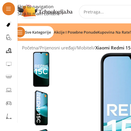
Skip to navigation
Skip to main content
Sve Kategorije
Akcije I Posebne Ponude
Kupovina Na Rate
Početna
/
Prijenosni uređaji
/
Mobiteli
/
Xiaomi Redmi 15