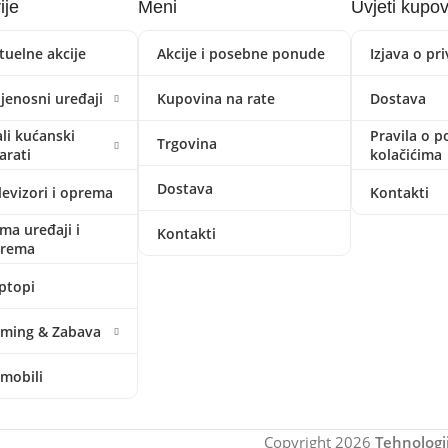
ije
Meni
Uvjeti kupo
tuelne akcije
Akcije i posebne ponude
Izjava o pr
ijenosni uređaji
Kupovina na rate
Dostava
li kućanski
Pravila o p
Trgovina
arati
kolačićima
Dostava
levizori i oprema
Kontakti
ima uređaji i
Kontakti
prema
ptopi
ming & Zabava
mobili
Copyright
2026
Tehnologi