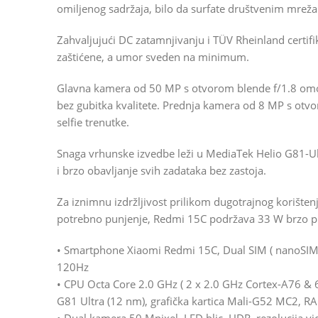
omiljenog sadržaja, bilo da surfate društvenim mrežama
Zahvaljujući DC zatamnjivanju i TÜV Rheinland certifik
zaštićene, a umor sveden na minimum.
Glavna kamera od 50 MP s otvorom blende f/1.8 omog
bez gubitka kvalitete. Prednja kamera od 8 MP s otvo
selfie trenutke.
Snaga vrhunske izvedbe leži u MediaTek Helio G81-U
i brzo obavljanje svih zadataka bez zastoja.
Za iznimnu izdržljivost prilikom dugotrajnog korišten
potrebno punjenje, Redmi 15C podržava 33 W brzo pu
• Smartphone Xiaomi Redmi 15C, Dual SIM ( nanoSIM ),
120Hz
• CPU Octa Core 2.0 GHz ( 2 x 2.0 GHz Cortex-A76 & 
G81 Ultra (12 nm), grafička kartica Mali-G52 MC2, 