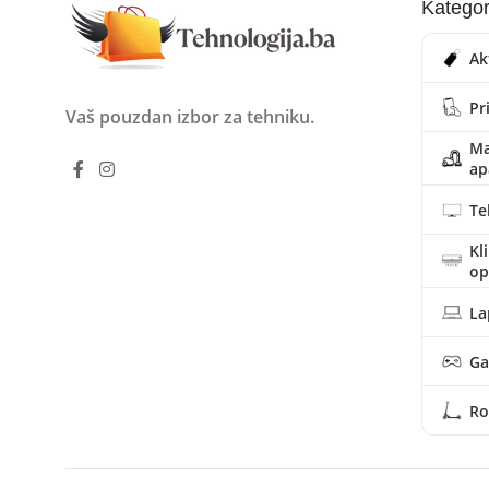
Kategor
Ak
Pr
Vaš pouzdan izbor za tehniku.
Ma
ap
Te
Kl
o
La
Ga
Ro