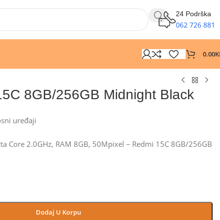
24 Podrška
062 726 881
0.00
K
15C 8GB/256GB Midnight Black
osni uređaji
cta Core 2.0GHz, RAM 8GB, 50Mpixel – Redmi 15C 8GB/256GB
Dodaj U Korpu