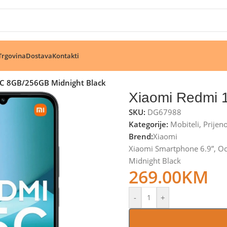
🔥 Pogledajte aktuelne akcije 🔥
Trgovina
Dostava
Kontakti
C 8GB/256GB Midnight Black
Xiaomi Redmi 
SKU:
DG67988
Kategorije:
Mobiteli
,
Prijen
Brend:
Xiaomi
Xiaomi Smartphone 6.9”, O
Midnight Black
269.00
KM
-
+