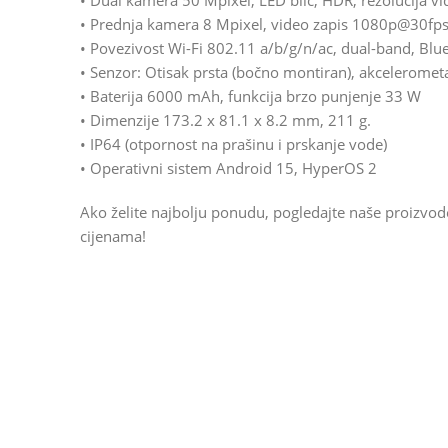
• Dual kamera 50 Mpixel, LED blic, HDR, rezolucija 
• Prednja kamera 8 Mpixel, video zapis 1080p@30fp
• Povezivost Wi-Fi 802.11 a/b/g/n/ac, dual-band, Blu
• Senzor: Otisak prsta (bočno montiran), akcelerome
• Baterija 6000 mAh, funkcija brzo punjenje 33 W
• Dimenzije 173.2 x 81.1 x 8.2 mm, 211 g.
• IP64 (otpornost na prašinu i prskanje vode)
• Operativni sistem Android 15, HyperOS 2
Ako želite najbolju ponudu, pogledajte naše proizvo
cijenama!