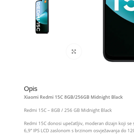
Kliknite za uvećanje
Opis
Xiaomi Redmi 15C 8GB/256GB Midnight Black
Redmi 15C – 8GB / 256 GB Midnight Black
Redmi 15C donosi upečatljiv, moderan dizajn koji se 
6,9” IPS LCD zaslonom s brzinom osvježavanja do 120