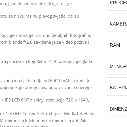
PROCE
, gledate videozapise ili igrate igre.
atu za nisku razinu plavog svjetla, oči su
KAMER
ućuje snimanje iznimno detaljnih fotografija,
rom blende f/2.0 savršena je za video pozive i
RAM
ltra procesoru koji Redmi 15C omogućuje glatko
MEMOR
ja zadužena je baterija od 6000 mAh, a kada je
njenje koje omogućava brzo vraćanje energije.
BATERI
 IPS LCD 6.9” display, rezolucija 720 x 1640,
DIMENZ
6 x 1.8 GHz Cortex-A55 ), chipset MediaTek Helio
RAM memorija 8 GB, interna memorija 256 GB