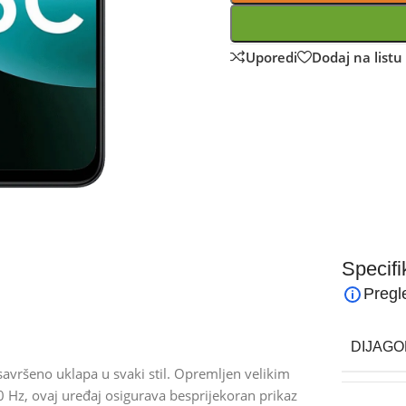
Uporedi
Dodaj na listu 
Specifi
Pregl
DIJAGO
savršeno uklapa u svaki stil. Opremljen velikim
 Hz, ovaj uređaj osigurava besprijekoran prikaz