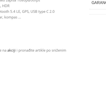
video zapisa 1080p@30fps
GARAN
s, HDR
etooth 5.4 LE, GPS, USB type C 2.0
tar, kompas …
de na
akciji
i pronađite artikle po sniženim