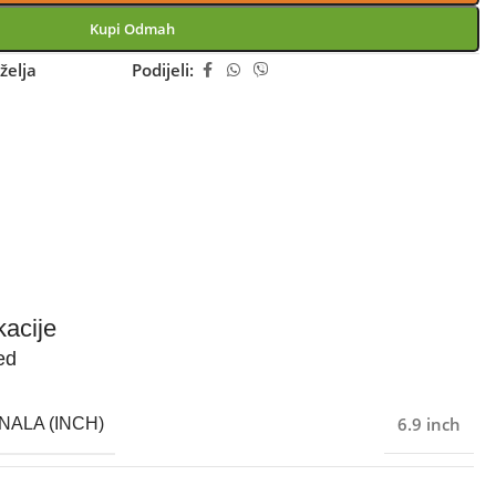
Kupi Odmah
želja
Podijeli:
kacije
ed
6.9 inch
NALA (INCH)