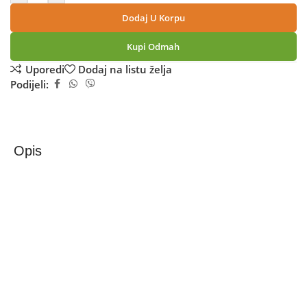
Dodaj U Korpu
Kupi Odmah
Uporedi
Dodaj na listu želja
Podijeli:
Opis
Xiaomi Redmi Note 13 Pro 8GB/256GB Black
– Imerzivno iskustvo
Dizajniran da vas prati tokom dana, Xiaomi Redmi Note 13
Pro zna kako da ispuni svaku vašu želju. Može se pohvaliti
vrhunskim 6,67” AMOLED 120Hz ekranom osetljivim na
dodir sa Full HD+ rezolucijom od 1080 x 2400 piksela, 2,2
GHz Helio G99 Ultra Octo-Core procesor, 256 GB prostora
za skladištenje i 8 GB RAM-a kako bi se osiguralo da sve