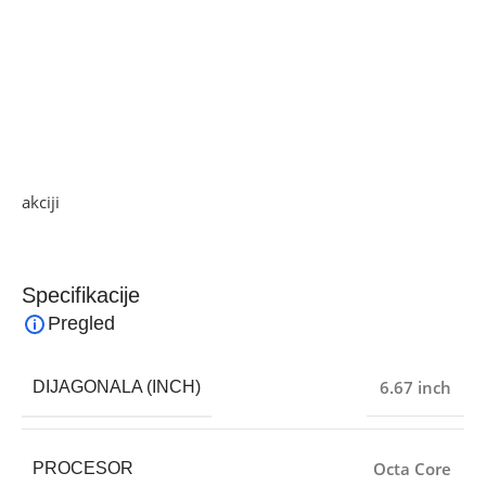
IP54, otporan na prašinu i prskanje
Dimenzije 161.1 x 75 x 8 mm, 188 g.
Operativni sistem Android 13, MIUI 14
Ako želite najbolju ponudu, pogledajte naše proizvode na
akciji
i pronađite artikle po sniženim cijenama!
Specifikacije
Pregled
6.67 inch
DIJAGONALA (INCH)
Octa Core
PROCESOR