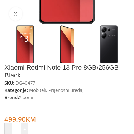
Kliknite za uvećanje
Xiaomi Redmi Note 13 Pro 8GB/256GB
Black
SKU:
DG40477
Kategorije:
Mobiteli
,
Prijenosni uređaji
Brend:
Xiaomi
Xiaomi Smartphone 6.67”, Octa Core 2.2GHz,RAM 8GB,
200Mpixel – Redmi Note 13 Pro 8GB/256GB Black
499.90
KM
-
+