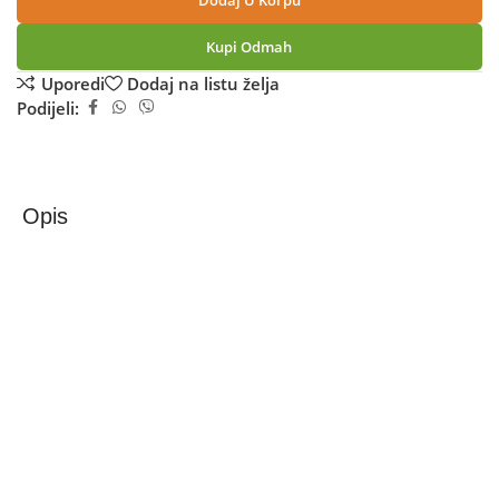
Dodaj U Korpu
Kupi Odmah
Uporedi
Dodaj na listu želja
Podijeli:
Opis
Xiaomi Kamera IP, 4K, WiFi Dual Band, Bluetooth, 360°,
microSD utor – Mi Smart Camera C701
Zaštitite svoj dom uz Xiaomi Smart Camera C701!
Xiaomi Smart Camera C701 opremljena je profesionalnom
8 MP kamerom s velikim otvorom blende f/1.6, pružajući
izuzetno jasnu 4K Ultra HD sliku s besprijekornim
prikazom svih detalja. Zahvaljujući HDR tehnologiji,
kamera se lako prilagođava složenim uvjetima osvjetljenja,