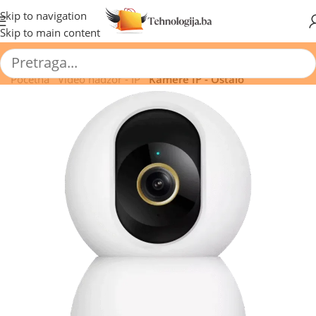
🔥 Pogledajte aktuelne akcije 🔥
Skip to navigation
Skip to main content
Početna
/
Video nadzor - IP
/
Kamere IP - Ostalo