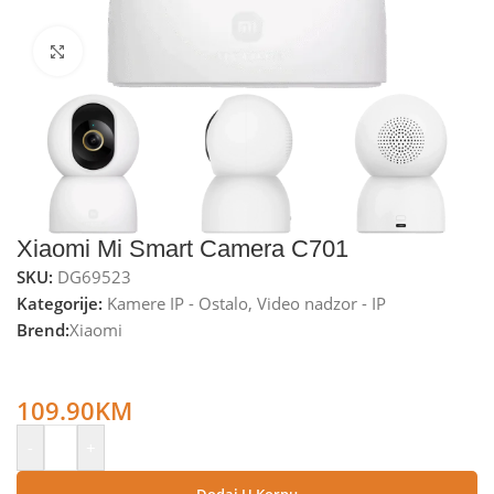
Kliknite za uvećanje
Xiaomi Mi Smart Camera C701
SKU:
DG69523
Kategorije:
Kamere IP - Ostalo
,
Video nadzor - IP
Brend:
Xiaomi
Xiaomi Kamera IP, 4K, WiFi Dual Band, Bluetooth, 360°,
microSD utor – Mi Smart Camera C701
109.90
KM
-
+