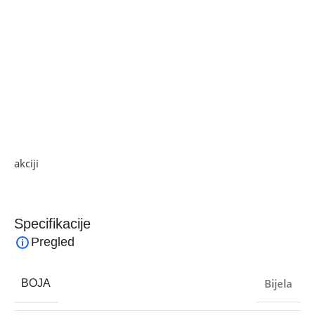
• Pohrana podataka:
– MicroSD kartica do 256 GB (nije uključena)
– pohrana u oblak
• Radni uvjeti od -10 °C do 40 °C
• Boja Bijela
• Dimenzije 79 x 79 x 119 mm
• Masa 293 g
Ako želite najbolju ponudu, pogledajte naše proizvode na
akciji
i pronađite artikle po sniženim cijenama.
Specifikacije
Pregled
Bijela
BOJA