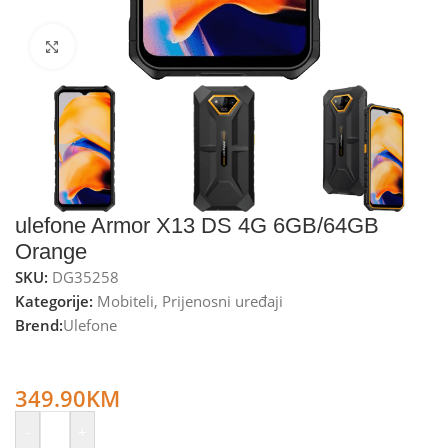
Kliknite za uvećanje
ulefone Armor X13 DS 4G 6GB/64GB
Orange
SKU:
DG35258
Kategorije:
Mobiteli
,
Prijenosni uređaji
Brend:
Ulefone
ulefone Smartphone 6.52”, RAM 6GB, DualSIM, 6320mAh,
50Mpx – Armor X13 DS 4G 6GB/64GB Orange
349.90
KM
-
+