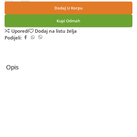
Dodaj U Korpu
Kupi Odmah
Uporedi
Dodaj na listu želja
Podijeli:
Opis
ulefone Armor X13 DS 4G 6GB/64GB Orange
Ulefone Armor X13 je robustan pametni telefon koji ima
niz impresivnih karakteristika.
– Ekran: Armor X13 ima LCD ekran od 6,52 inča sa
rezolucijom od 1600 x 720 piksela. To znači da ćete moći
da uživate u jasnim i živim slikama na svom telefonu.