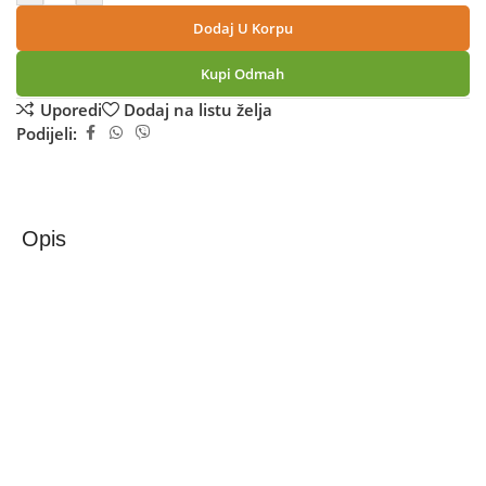
Dodaj U Korpu
Kupi Odmah
Uporedi
Dodaj na listu želja
Podijeli:
Opis
Samsung Galaxy S26 12GB/512GB Cobalt Violet
Samsung Galaxy S26 SM-S942B (12 GB / 512 GB)
Samsung Galaxy S26 je premium 5G smartphone sa
modernim dizajnom i snažnim performansama. Opremljen
je velikim Dynamic AMOLED 2X ekranom od oko 6.3 inča
sa adaptivnim 120 Hz osvježenjem koje omogućava glatko
skrolanje i odličan prikaz. Telefon ima Exynos 2600