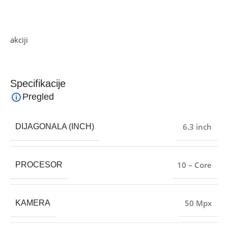
svakodnevnog korištenja bez kompromisa.
Ako želite najbolju ponudu, pogledajte naše proizvode na
akciji
i pronađite artikle po sniženim cijenama!
Specifikacije
Pregled
6.3 inch
DIJAGONALA (INCH)
10 – Core
PROCESOR
50 Mpx
KAMERA