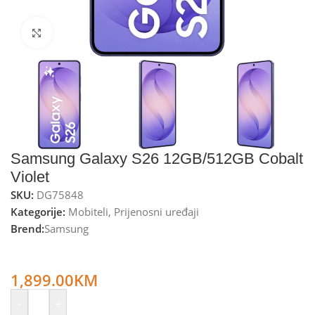
Kliknite za uvećanje
Samsung Galaxy S26 12GB/512GB Cobalt
Violet
SKU:
DG75848
Kategorije:
Mobiteli
,
Prijenosni uređaji
Brend:
Samsung
Samsung Smartphone 6.3”, 5G, 10-Core 3.80GHz, RAM
12GB, 50Mpixel – Galaxy S26 12GB/512GB Cobalt Violet
1,899.00
KM
-
+