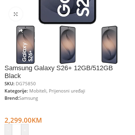
Kliknite za uvećanje
Samsung Galaxy S26+ 12GB/512GB
Black
SKU:
DG75850
Kategorije:
Mobiteli
,
Prijenosni uređaji
Brend:
Samsung
Samsung Smartphone 6.7”, 5G, 10-Core 3.80GHz, RAM
12GB, 50Mpixel – Galaxy S26+ 12GB/512GB Black
2,299.00
KM
-
+