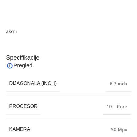
performanse, kvalitetnu fotografiju i glatko svakodnevno
iskustvo bez kompromisa.
Ako želite najbolju ponudu, pogledajte naše proizvode na
akciji
i pronađite artikle po sniženim cijenama!
Specifikacije
Pregled
6.7 inch
DIJAGONALA (INCH)
10 – Core
PROCESOR
50 Mpx
KAMERA