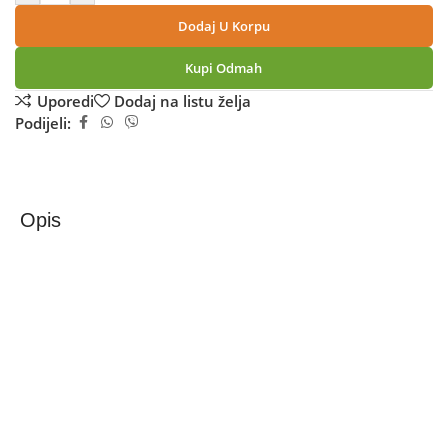
Dodaj U Korpu
Kupi Odmah
Uporedi
Dodaj na listu želja
Podijeli:
Opis
Samsung Galaxy S26+ 12GB/512GB Black
Samsung Galaxy S26+ SM-S947B (12 GB / 512 GB)
Samsung Galaxy S26+ je premium Android 5G
smartphone sa moćnim Exynos 2600 procesorom i velikim
6,7-inch Dynamic AMOLED 2X ekranom sa Quad HD+
rezolucijom i adaptivnim 120 Hz osvježenjem, što
omogućava izuzetno glatko iskustvo gledanja i rada na