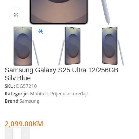
Kliknite za uvećanje
Samsung Galaxy S25 Ultra 12/256GB
Silv.Blue
SKU:
DG57210
Kategorije:
Mobiteli
,
Prijenosni uređaji
Brend:
Samsung
Samsung Smartphone 6.9”, 5G, Octa Core 4.47GHz, RAM
12GB, 200Mpixel – Galaxy S25 Ultra 12/256GB Silv.Blue
2,099.00
KM
-
+