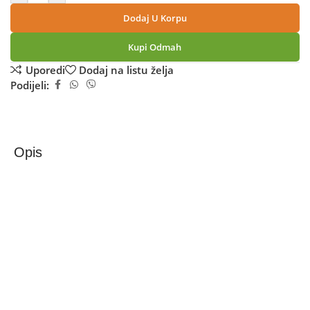
Dodaj U Korpu
Kupi Odmah
Uporedi
Dodaj na listu želja
Podijeli:
Opis
Samsung Galaxy S25 Ultra 12/256GB Silv.Blue
Samsung Galaxy S25 Ultra je korak naprijed u
tehnološkom smislu.
– Galaxy AI vas poziva u eru velikih mogućnosti
odgovarajući na vaše dnevne potrebe na intuitivan i
prirodan način.