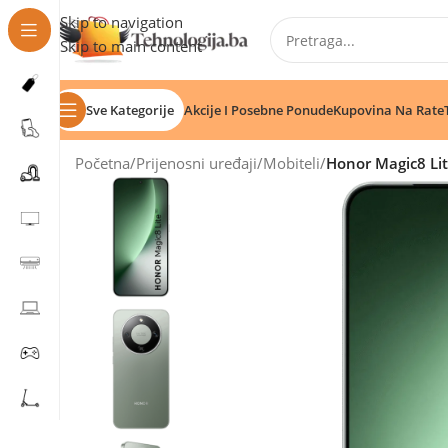
Skip to navigation
Skip to main content
Sve Kategorije
Akcije I Posebne Ponude
Kupovina Na Rate
Početna
/
Prijenosni uređaji
/
Mobiteli
/
Honor Magic8 Li