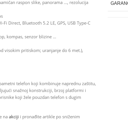
namičan raspon slike, panorama …, rezolucija
GARAN
ps
i-Fi Direct, Bluetooth 5.2 LE, GPS, USB Type-C
skop, kompas, senzor blizine …
d visokim pritiskom; uranjanje do 6 met.),
 pametni telefon koji kombinuje naprednu zaštitu,
jujući snažnoj konstrukciji, brzoj platformi i
risnike koji žele pouzdan telefon s dugim
de na
akciji
i pronađite artikle po sniženim