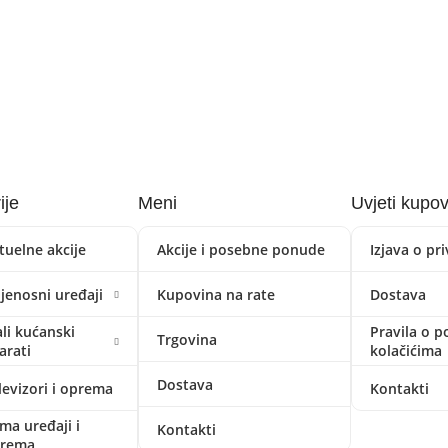
ije
Meni
Uvjeti kupo
tuelne akcije
Akcije i posebne ponude
Izjava o pr
ijenosni uređaji
Kupovina na rate
Dostava
li kućanski
Pravila o p
Trgovina
arati
kolačićima
Dostava
levizori i oprema
Kontakti
ima uređaji i
Kontakti
prema