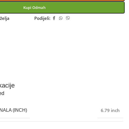
Kupi Odmah
želja
Podijeli:
kacije
ed
6.79 inch
NALA (INCH)