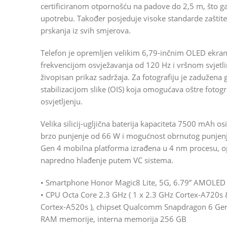
certificiranom otpornošću na padove do 2,5 m, što 
upotrebu. Također posjeduje visoke standarde zaštite I
prskanja iz svih smjerova.
Telefon je opremljen velikim 6,79-inčnim OLED ekran
frekvencijom osvježavanja od 120 Hz i vršnom svjetli
živopisan prikaz sadržaja. Za fotografiju je zaduže
stabilizacijom slike (OIS) koja omogućava oštre fotogra
osvjetljenju.
Velika silicij-ugljična baterija kapaciteta 7500 mAh o
brzo punjenje od 66 W i mogućnost obrnutog punjenj
Gen 4 mobilna platforma izrađena u 4 nm procesu, op
napredno hlađenje putem VC sistema.
• Smartphone Honor Magic8 Lite, 5G, 6.79” AMOLED e
• CPU Octa Core 2.3 GHz ( 1 x 2.3 GHz Cortex-A720s 
Cortex-A520s ), chipset Qualcomm Snapdragon 6 Gen 
RAM memorije, interna memorija 256 GB