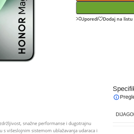
Uporedi
Dodaj na listu 
Specifi
Pregl
DIJAGO
zdržljivost, snažne performanse i dugotrajnu
ju s višeslojnim sistemom ublažavanja udaraca i