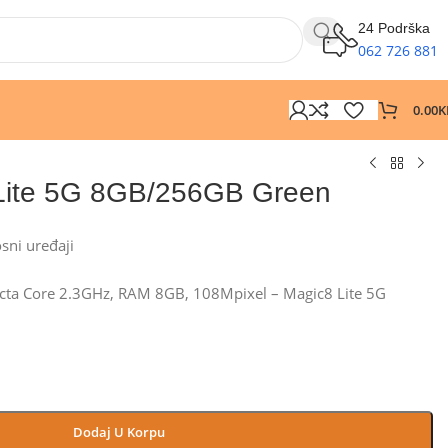
24 Podrška
062 726 881
0.00
K
Lite 5G 8GB/256GB Green
osni uređaji
cta Core 2.3GHz, RAM 8GB, 108Mpixel – Magic8 Lite 5G
Dodaj U Korpu