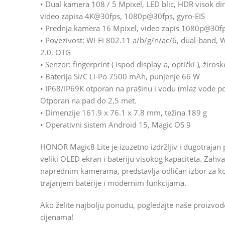
• Dual kamera 108 / 5 Mpixel, LED blic, HDR visok di
video zapisa 4K@30fps, 1080p@30fps, gyro-EIS
• Prednja kamera 16 Mpixel, video zapis 1080p@30f
• Povezivost: Wi-Fi 802.11 a/b/g/n/ac/6, dual-band, W
2.0, OTG
• Senzor: fingerprint ( ispod display-a, optički ), žiro
• Baterija Si/C Li-Po 7500 mAh, punjenje 66 W
• IP68/IP69K otporan na prašinu i vodu (mlaz vode po
Otporan na pad do 2,5 met.
• Dimenzije 161.9 x 76.1 x 7.8 mm, težina 189 g
• Operativni sistem Android 15, Magic OS 9
HONOR Magic8 Lite je izuzetno izdržljiv i dugotrajan
veliki OLED ekran i bateriju visokog kapaciteta. Zahval
naprednim kamerama, predstavlja odličan izbor za ko
trajanjem baterije i modernim funkcijama.
Ako želite najbolju ponudu, pogledajte naše proizvo
cijenama!