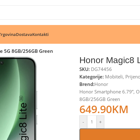
🔥 Pogledajte aktuelne akcije 🔥
Trgovina
Dostava
Kontakti
te 5G 8GB/256GB Green
Honor Magic8 
SKU:
DG74456
Kategorije:
Mobiteli
,
Prijen
Brend:
Honor
Honor Smartphone 6.79”, O
8GB/256GB Green
649.90
KM
-
+