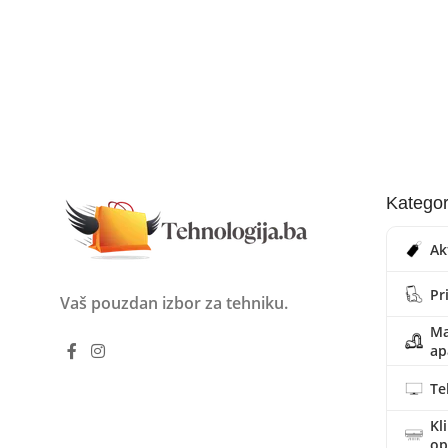
Kategor
Ak
Pr
Vaš pouzdan izbor za tehniku.
Ma
ap
Te
Kl
o