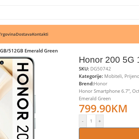
🔥 Pogledajte aktuelne akcije 🔥
Trgovina
Dostava
Kontakti
2GB/512GB Emerald Green
Honor 200 5G
SKU:
DG50742
Kategorije:
Mobiteli
,
Prijen
Brend:
Honor
Honor Smartphone 6.7”, O
Emerald Green
799.90
KM
-
+