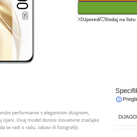
Uporedi
Dodaj na listu 
Specifi
Pregl
hunske performanse s elegantnim dizajnom,
DIJAGO
j cijeni. Ovaj model donosi inovativne značajke
se radi o radu, zabavi ili fotografiji.