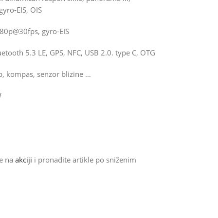
yro-EIS, OIS
080p@30fps, gyro-EIS
uetooth 5.3 LE, GPS, NFC, USB 2.0. type C, OTG
kop, kompas, senzor blizine …
W
de na
akciji
i pronađite artikle po sniženim