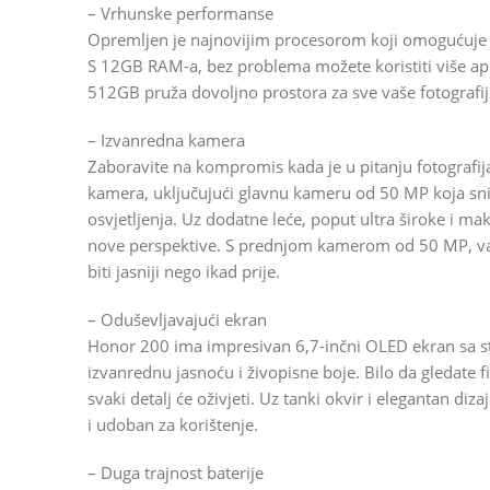
– Vrhunske performanse
Opremljen je najnovijim procesorom koji omogućuje gla
S 12GB RAM-a, bez problema možete koristiti više ap
512GB pruža dovoljno prostora za sve vaše fotografij
– Izvanredna kamera
Zaboravite na kompromis kada je u pitanju fotografi
kamera, uključujući glavnu kameru od 50 MP koja snim
osvjetljenja. Uz dodatne leće, poput ultra široke i mak
nove perspektive. S prednjom kamerom od 50 MP, vaši s
biti jasniji nego ikad prije.
– Oduševljavajući ekran
Honor 200 ima impresivan 6,7-inčni OLED ekran sa s
izvanrednu jasnoću i živopisne boje. Bilo da gledate fil
svaki detalj će oživjeti. Uz tanki okvir i elegantan diz
i udoban za korištenje.
– Duga trajnost baterije