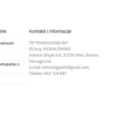
vine
Kontakti i informacije
TR “TEHNOLOGIJA BA”
ivatnosti
ID broj: 433836790005
Adresa: Divjak b.b, 72250 Vitez, Bosna i
Hercegovina
ostupanju s
E-mail: tehnologijabih@gmail.com
Telefon: 062 726 881