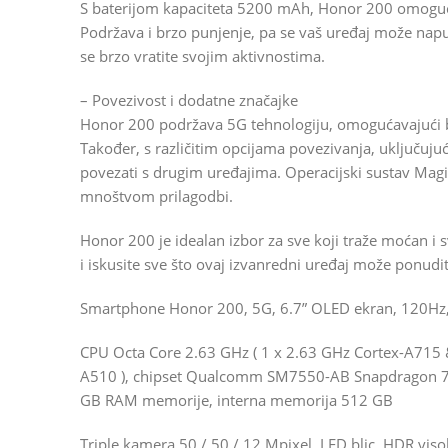
S baterijom kapaciteta 5200 mAh, Honor 200 omogućuj
Podržava i brzo punjenje, pa se vaš uređaj može na
se brzo vratite svojim aktivnostima.
– Povezivost i dodatne značajke
Honor 200 podržava 5G tehnologiju, omogućavajući b
Također, s različitim opcijama povezivanja, uključujuć
povezati s drugim uređajima. Operacijski sustav Magic
mnoštvom prilagodbi.
Honor 200 je idealan izbor za sve koji traže moćan i 
i iskusite sve što ovaj izvanredni uređaj može ponudit
Smartphone Honor 200, 5G, 6.7” OLED ekran, 120Hz, 
CPU Octa Core 2.63 GHz ( 1 x 2.63 GHz Cortex-A715 
A510 ), chipset Qualcomm SM7550-AB Snapdragon 7 G
GB RAM memorije, interna memorija 512 GB
Triple kamera 50 / 50 / 12 Mpixel, LED blic, HDR vis