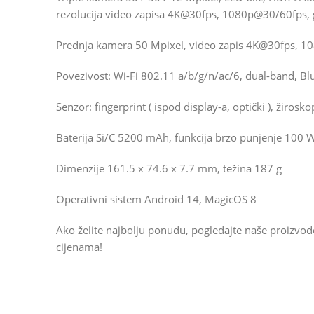
rezolucija video zapisa 4K@30fps, 1080p@30/60fps, g
Prednja kamera 50 Mpixel, video zapis 4K@30fps, 1
Povezivost: Wi-Fi 802.11 a/b/g/n/ac/6, dual-band, Bl
Senzor: fingerprint ( ispod display-a, optički ), žiros
Baterija Si/C 5200 mAh, funkcija brzo punjenje 100 
Dimenzije 161.5 x 74.6 x 7.7 mm, težina 187 g
Operativni sistem Android 14, MagicOS 8
Ako želite najbolju ponudu, pogledajte naše proizvo
cijenama!