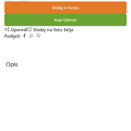
Dodaj U Korpu
Kupi Odmah
Uporedi
Dodaj na listu želja
Podijeli:
Opis
Apple Pametni sat, 1.96” LTPO3 OLED, GPS, Bluetooth,
WiFi, IPX6 – Watch Series 11 GPS 46mm Rose Gold
Apple Watch Series 11 GPS 46mm, Rose Gold Aluminum
Sport Band
Apple Watch Series 11 donosi napredne zdravstvene i
fitness funkcije u elegantnom, tankom i laganom dizajnu
prilagođenom cjelodnevnom nošenju. Sat omogućava