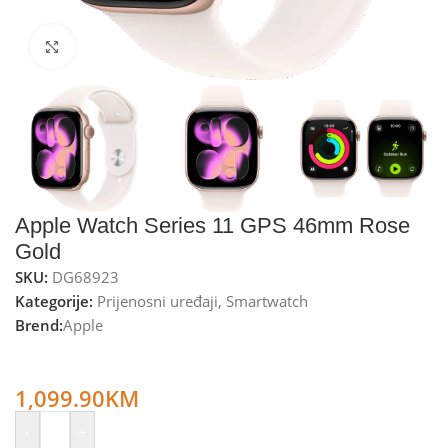
Kliknite za uvećanje
Apple Watch Series 11 GPS 46mm Rose
Gold
SKU:
DG68923
Kategorije:
Prijenosni uređaji
,
Smartwatch
Brend:
Apple
Apple Pametni sat, 1.96” LTPO3 OLED, GPS, Bluetooth, WiFi,
IPX6 – Watch Series 11 GPS 46mm Rose Gold
1,099.90
KM
-
+