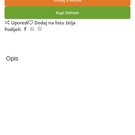
Dodaj U Korpu
Kupi Odmah
Uporedi
Dodaj na listu želja
Podijeli:
Opis
Apple iPhone Air 256GB Space Black
Apple iPhone Air 256 GB – Space Black
iPhone Air je najtanji i najelegantniji iPhone ikada —
dizajniran za one koji cijene spoj stila i performansi. Sa
zapanjujućim 6,5-inčnim OLED zaslonom, titanijskim
kućištem i moćnim A19 Pro čipom, ovo je uređaj koji
pomiče granice.