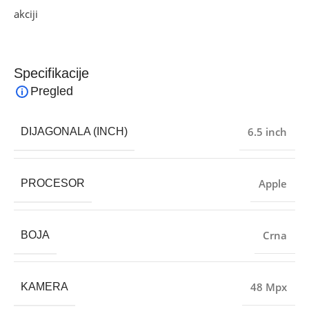
akciji
i pronađite artikle po sniženim cijenama!
Specifikacije
Pregled
6.5 inch
DIJAGONALA (INCH)
Apple
PROCESOR
Crna
BOJA
48 Mpx
KAMERA