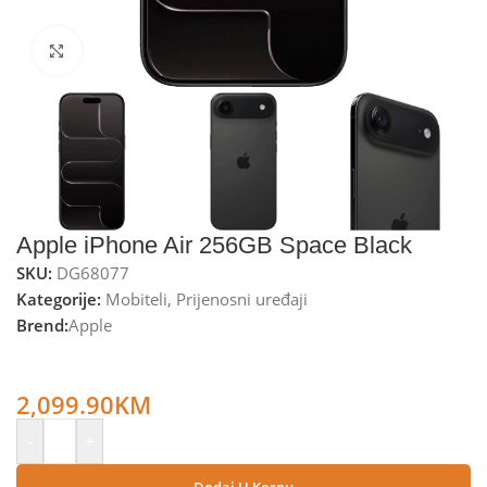
Kliknite za uvećanje
Apple iPhone Air 256GB Space Black
SKU:
DG68077
Kategorije:
Mobiteli
,
Prijenosni uređaji
Brend:
Apple
Apple iPhone 17 Air, 256 GB, Super Retina XDR OLED 6.5” –
iPhone Air 256GB Space Black
2,099.90
KM
-
+