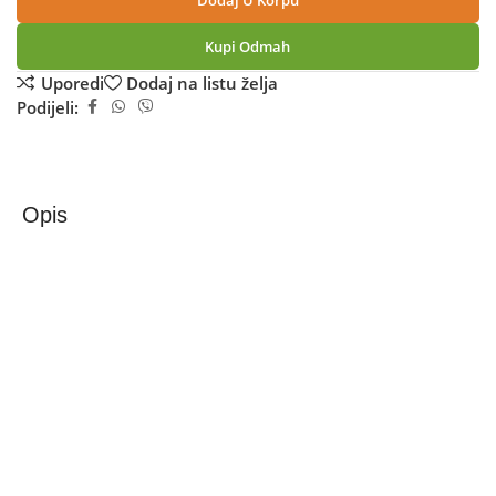
Dodaj U Korpu
Kupi Odmah
Uporedi
Dodaj na listu želja
Podijeli:
Opis
Apple iPhone 17 Pro Max 256GB Orange
Apple iPhone 17 Pro Max 256 Cosmic Orange
Otkrijte vrhunsku kombinaciju elegancije, snage i inovacija
s iPhone 17 Pro Max. Dizajniran za one koji žele
maksimalne performanse, nevjerojatnu brzinu i ogromnu
memoriju za sve svoje aplikacije, fotografije i multimediju.
iPhone 17 Pro Max donosi izvanrednu snagu zahvaljujući