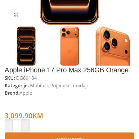
Kliknite za uvećanje
Apple iPhone 17 Pro Max 256GB Orange
SKU:
DG69184
Kategorije:
Mobiteli
,
Prijenosni uređaji
Brend:
Apple
Apple iPhone 17 Pro Max 256GB, Super Retina XDR OLED
6.9” – iPhone 17 Pro Max 256GB Orange
3,099.90
KM
-
+