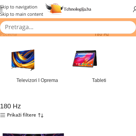
🔥 Pogledajte aktuelne akcije 🔥
Skip to navigation
Skip to main content
Početna
/
Proizvod Brzina osvježavanja (Hz)
/
180 Hz
Televizori I Oprema
Tableti
184 proizvoda
44 proizvoda
180 Hz
Prikaži filtere