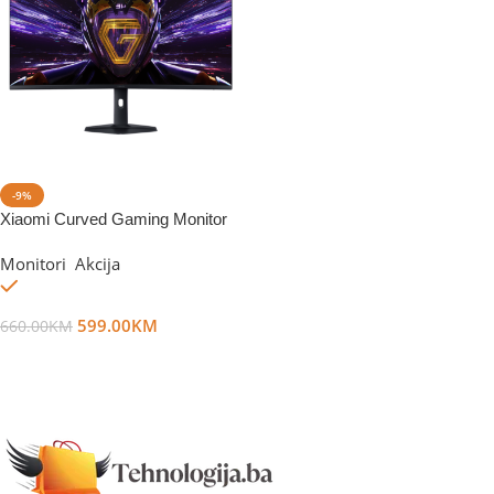
-9%
Xiaomi Curved Gaming Monitor
G34WQi 2026 34”
Monitori
,
Akcija
Na stanju
599.00
KM
660.00
KM
Dodaj U Korpu