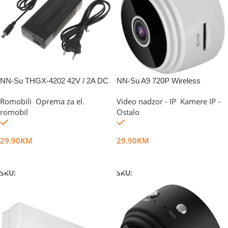
NN-Su THGX-4202 42V / 2A DC
NN-Su A9 720P Wireless
5.5mm
Network Camera
Romobili
,
Oprema za el.
Video nadzor - IP
,
Kamere IP -
romobil
Ostalo
Na stanju
Na stanju
29.90
KM
29.90
KM
Dodaj U Korpu
Dodaj U Korpu
SKU:
DG35617
SKU:
DG42714