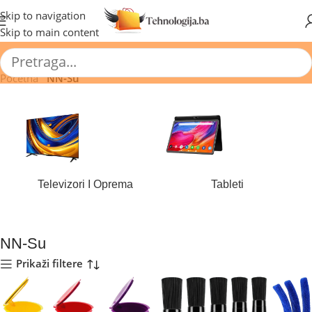
🔥 Pogledajte aktuelne akcije 🔥
Skip to navigation
Skip to main content
Početna
/
NN-Su
Televizori I Oprema
Tableti
184 proizvoda
44 proizvoda
NN-Su
Prikaži filtere