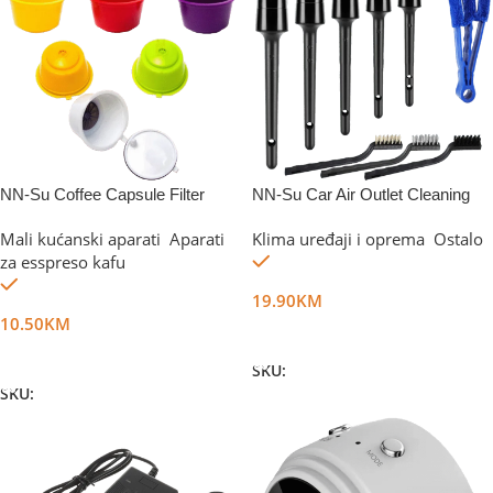
NN-Su Coffee Capsule Filter
NN-Su Car Air Outlet Cleaning
Cup, set
Brush,set
Mali kućanski aparati
,
Aparati
Klima uređaji i oprema
,
Ostalo
Na stanju
za esspreso kafu
Na stanju
19.90
KM
10.50
KM
Dodaj U Korpu
Dodaj U Korpu
SKU:
DG47056
SKU:
DG37288