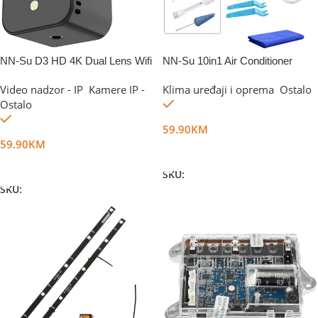
NN-Su D3 HD 4K Dual Lens Wifi
NN-Su 10in1 Air Conditioner
Camera
Cleaning set
Video nadzor - IP
,
Kamere IP -
Klima uređaji i oprema
,
Ostalo
Na stanju
Ostalo
Na stanju
59.90
KM
59.90
KM
Dodaj U Korpu
Dodaj U Korpu
SKU:
DG47055
SKU:
DG42716