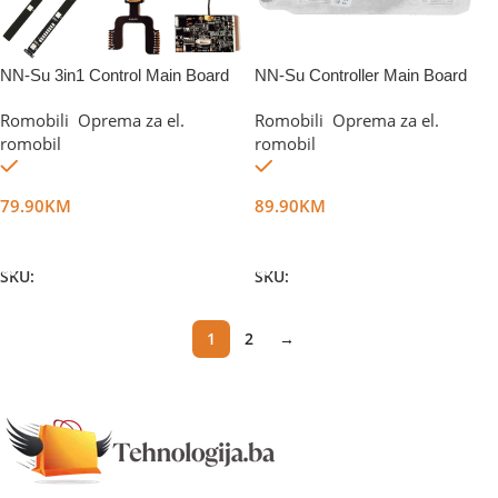
NN-Su 3in1 Control Main Board
NN-Su Controller Main Board
Romobili
,
Oprema za el.
Romobili
,
Oprema za el.
romobil
romobil
Na stanju
Na stanju
79.90
KM
89.90
KM
Dodaj U Korpu
Dodaj U Korpu
SKU:
DG44324
SKU:
DG42696
1
2
→