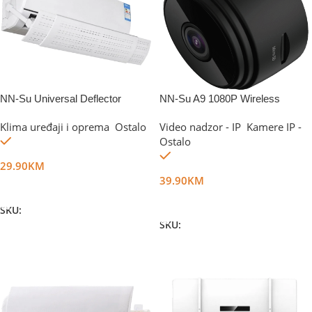
NN-Su Universal Deflector
NN-Su A9 1080P Wireless
Network Camera
Klima uređaji i oprema
,
Ostalo
Video nadzor - IP
,
Kamere IP -
Na stanju
Ostalo
Na stanju
29.90
KM
39.90
KM
Dodaj U Korpu
Dodaj U Korpu
SKU:
DG47054
SKU:
DG42715