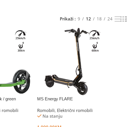
Prikaži
9
12
18
24
k / green
MS Energy FLARE
i romobili
Romobili
,
Električni romobili
Na stanju
1,999.00
KM