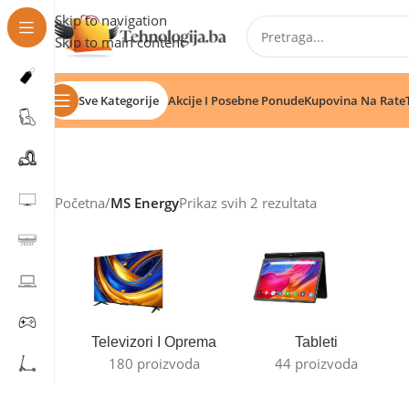
Skip to navigation
Skip to main content
Sve Kategorije
Akcije I Posebne Ponude
Kupovina Na Rate
Početna
/
MS Energy
Prikaz svih 2 rezultata
Televizori I Oprema
Tableti
180 proizvoda
44 proizvoda