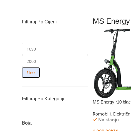
MS Energy
Filtriraj Po Cijeni
Filter
Filtriraj Po Kategoriji
MS Energy r10 blac
Romobili
,
Električn
Na stanju
Boja
1,099.00
KM