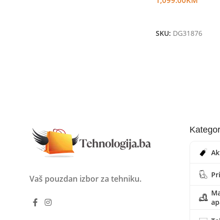
Dodaj U Korpu
SKU:
DG31876
Kategor
Ak
Pr
Vaš pouzdan izbor za tehniku.
Ma
ap