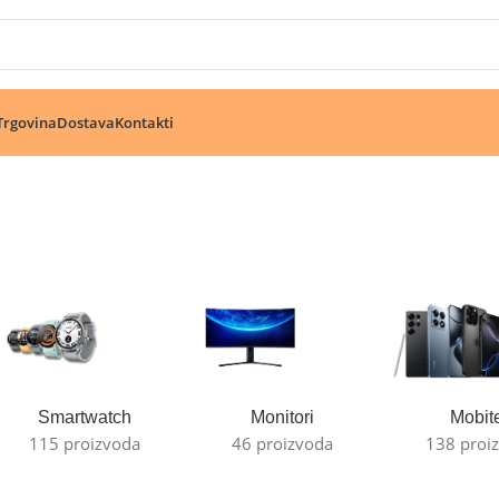
🔥 Pogledajte aktuelne akcije 🔥
Trgovina
Dostava
Kontakti
Smartwatch
Monitori
Mobite
115 proizvoda
46 proizvoda
138 proi