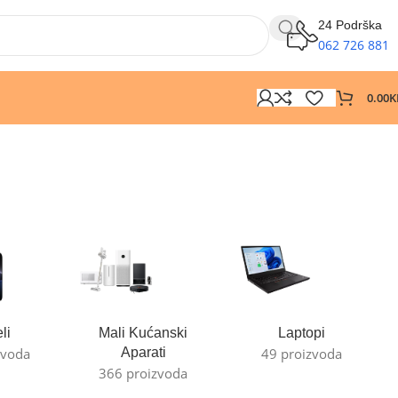
24 Podrška
062 726 881
0.00
K
li
Mali Kućanski
Laptopi
zvoda
Aparati
49 proizvoda
366 proizvoda