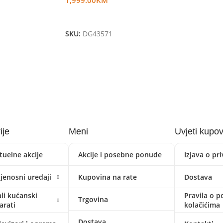
Dodaj U Korpu
SKU:
DG43571
ije
Meni
Uvjeti kupo
tuelne akcije
Akcije i posebne ponude
Izjava o pr
ijenosni uređaji
Kupovina na rate
Dostava
li kućanski
Pravila o p
Trgovina
arati
kolačićima
Dostava