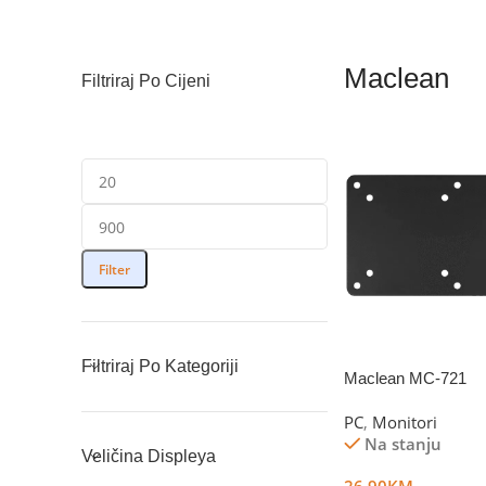
Maclean
Filtriraj Po Cijeni
Filter
Filtriraj Po Kategoriji
Maclean MC-721
PC
,
Monitori
Na stanju
Veličina Displeya
26.90
KM