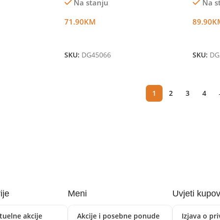
Na stanju
Na s
71.90
KM
89.90
K
Dodaj U Korpu
Dodaj 
SKU:
DG45066
SKU:
DG
1
2
3
4
ije
Meni
Uvjeti kupo
tuelne akcije
Akcije i posebne ponude
Izjava o pr