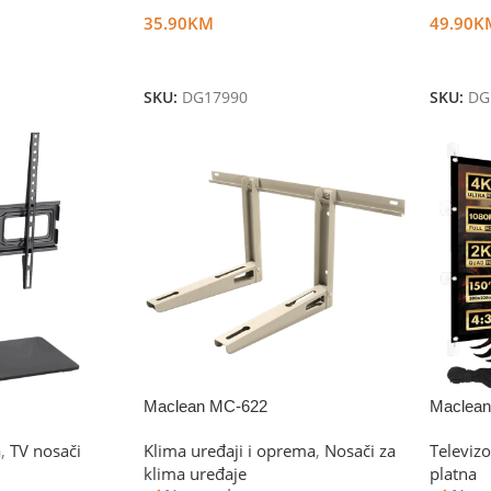
35.90
KM
49.90
K
Dodaj U Korpu
Dodaj 
SKU:
DG17990
SKU:
DG
Maclean MC-622
Maclea
a
,
TV nosači
Klima uređaji i oprema
,
Nosači za
Televizo
klima uređaje
platna