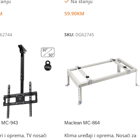
tanju
Na stanju
M
59.90
KM
U Korpu
Dodaj U Korpu
62744
SKU:
DG62745
n MC-943
Maclean MC-864
ri i oprema
,
TV nosači
Klima uređaji i oprema
,
Nosači za