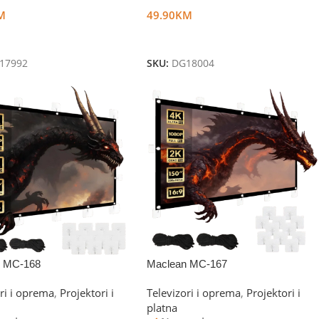
M
49.90
KM
U Korpu
Dodaj U Korpu
17992
SKU:
DG18004
n MC-168
Maclean MC-167
ri i oprema
,
Projektori i
Televizori i oprema
,
Projektori i
platna