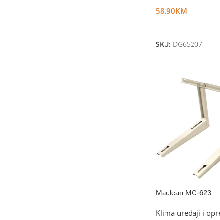
58.90
KM
Dodaj U Korpu
SKU:
DG65207
Maclean MC-623
Klima uređaji i op