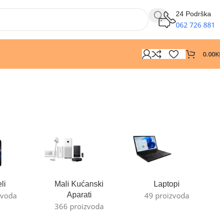
24 Podrška
062 726 881
0.00
K
li
Mali Kućanski
Laptopi
zvoda
Aparati
49 proizvoda
366 proizvoda