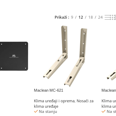
Prikaži
9
12
18
24
Maclean MC-621
Maclea
Klima uređaji i oprema
,
Nosači za
Klima u
klima uređaje
klima u
Na stanju
Na s