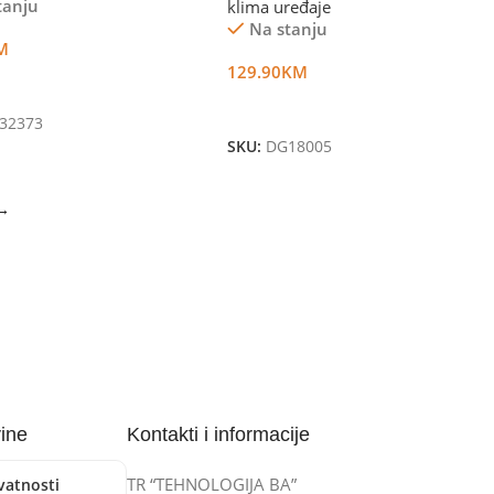
tanju
klima uređaje
Na stanju
M
129.90
KM
U Korpu
Dodaj U Korpu
32373
SKU:
DG18005
→
vine
Kontakti i informacije
TR “TEHNOLOGIJA BA”
ivatnosti