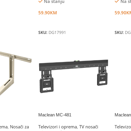
Na stanju
Na s
59.90
KM
59.90
K
Dodaj U Korpu
Dodaj 
SKU:
DG17991
SKU:
DG
Maclean MC-481
Maclea
rema
,
Nosači za
Televizori i oprema
,
TV nosači
Televizo