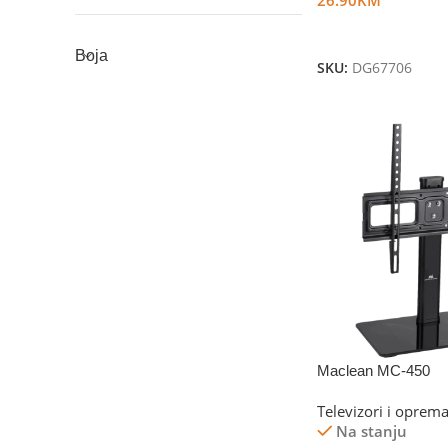
Dodaj U Korpu
Boja
SKU:
DG67706
Maclean MC-450
Televizori i oprem
Na stanju