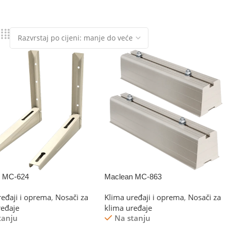
n MC-624
Maclean MC-863
ređaji i oprema
,
Nosači za
Klima uređaji i oprema
,
Nosači za
ređaje
klima uređaje
tanju
Na stanju