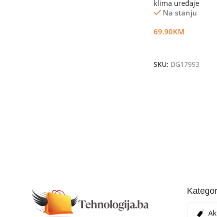
klima uređaje
Na stanju
69.90
KM
Dodaj U Korpu
SKU:
DG17993
Kategor
Ak