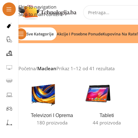
Skip to navigation
Skip to main content
Sve Kategorije
Akcije I Posebne Ponude
Kupovina Na Rate
Početna
/
Maclean
Prikaz 1–12 od 41 rezultata
Televizori I Oprema
Tableti
180 proizvoda
44 proizvoda