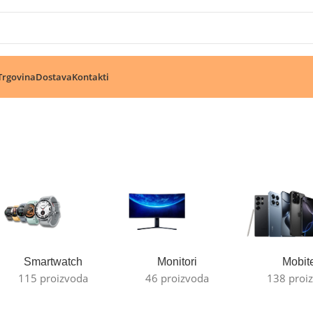
🔥 Pogledajte aktuelne akcije 🔥
Trgovina
Dostava
Kontakti
Smartwatch
Monitori
Mobite
115 proizvoda
46 proizvoda
138 proi