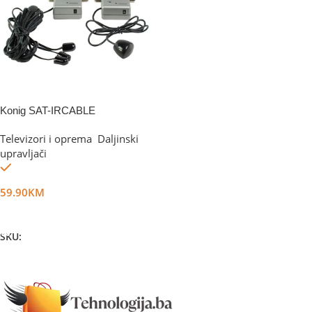
Konig SAT-IRCABLE
Televizori i oprema
,
Daljinski
upravljači
Na stanju
59.90
KM
Dodaj U Korpu
SKU:
DG1863