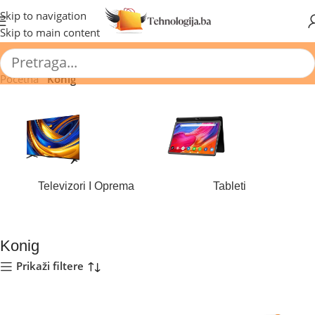
🔥 Pogledajte aktuelne akcije 🔥
Skip to navigation
Skip to main content
Početna
/
Konig
Televizori I Oprema
Tableti
184 proizvoda
44 proizvoda
Konig
Prikaži filtere