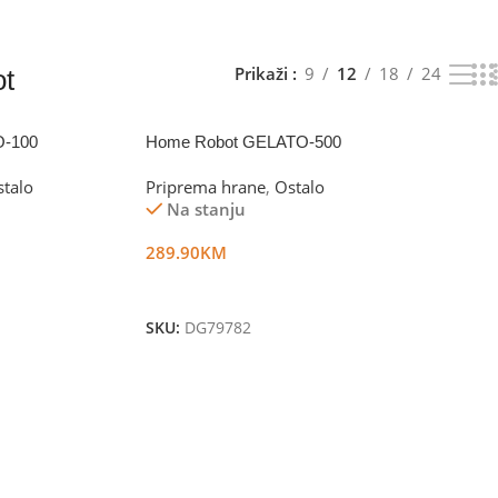
Prikaži
9
12
18
24
t
O-100
Home Robot GELATO-500
talo
Priprema hrane
,
Ostalo
Na stanju
289.90
KM
Dodaj U Korpu
SKU:
DG79782