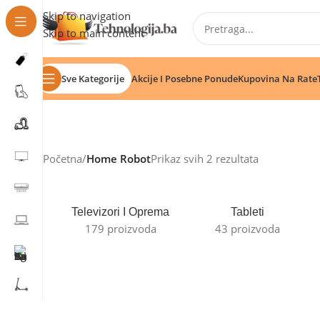
Skip to navigation
Skip to main content
Sve Kategorije
Akcije I Posebne Ponude
Kupovina Na Rate
Početna
/
Home Robot
Prikaz svih 2 rezultata
Televizori I Oprema
Tableti
179 proizvoda
43 proizvoda