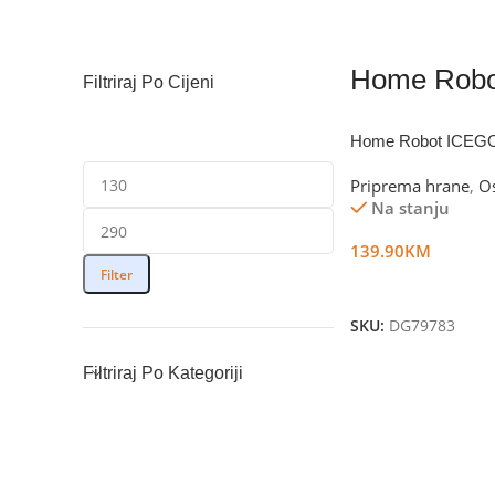
Home Robo
Filtriraj Po Cijeni
Home Robot ICEG
Priprema hrane
,
Os
Na stanju
139.90
KM
Filter
Dodaj U Korpu
SKU:
DG79783
Filtriraj Po Kategoriji