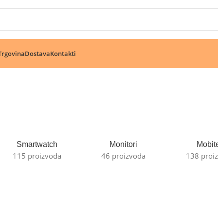
🔥 Pogledajte aktuelne akcije 🔥
Trgovina
Dostava
Kontakti
Smartwatch
Monitori
Mobite
115 proizvoda
46 proizvoda
138 proi