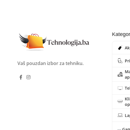
Kategor
Ak
Pr
Vaš pouzdan izbor za tehniku.
Ma
ap
Te
Kl
o
La