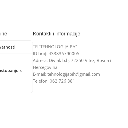
vine
Kontakti i informacije
TR “TEHNOLOGIJA BA”
ivatnosti
ID broj: 433836790005
Adresa: Divjak b.b, 72250 Vitez, Bosna i
Hercegovina
ostupanju s
E-mail: tehnologijabih@gmail.com
Telefon: 062 726 881