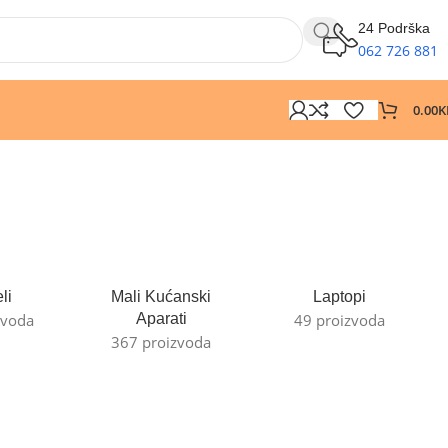
24 Podrška
062 726 881
0.00
K
li
Mali Kućanski
Laptopi
zvoda
Aparati
49 proizvoda
367 proizvoda