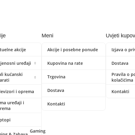
ije
Meni
Uvjeti kupo
tuelne akcije
Akcije i posebne ponude
Izjava o pr
ijenosni uređaji
Kupovina na rate
Dostava
li kućanski
Pravila o p
Trgovina
arati
kolačićima
Dostava
levizori i oprema
Kontakti
ima uređaji i
Kontakti
prema
ptopi
Gaming