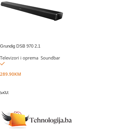
Grundig DSB 970 2.1
Televizori i oprema
,
Soundbar
Na stanju
289.90
KM
Dodaj U Korpu
SKU:
DG15991