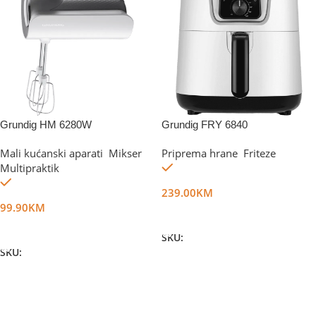
Grundig HM 6280W
Grundig FRY 6840
Mali kućanski aparati
,
Mikser
,
Priprema hrane
,
Friteze
Na stanju
Multipraktik
Na stanju
239.00
KM
99.90
KM
Dodaj U Korpu
Dodaj U Korpu
SKU:
DG24154
SKU:
DG34327