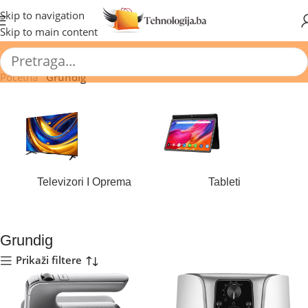
🔥 Pogledajte aktuelne akcije 🔥
Skip to navigation
Skip to main content
Početna
/
Grundig
Televizori I Oprema
Tableti
184 proizvoda
44 proizvoda
Grundig
Prikaži filtere