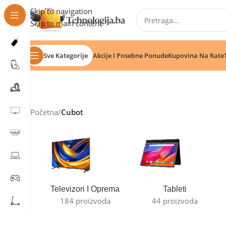
Skip to navigation
Skip to main content
Sve Kategorije
Akcije I Posebne Ponude
Kupovina Na Rate
Početna
/
Cubot
Televizori I Oprema
Tableti
184 proizvoda
44 proizvoda