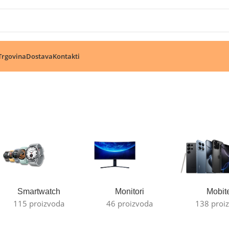
🔥 Pogledajte aktuelne akcije 🔥
Trgovina
Dostava
Kontakti
Smartwatch
Monitori
Mobite
115 proizvoda
46 proizvoda
138 proi