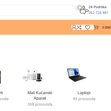
24 Podrška
062 726 881
0.00
K
li
Mali Kućanski
Laptopi
zvoda
Aparati
49 proizvoda
368 proizvoda