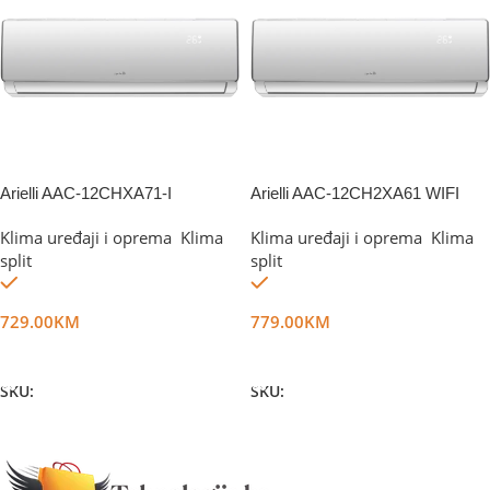
Arielli AAC-12CHXA71-I
Arielli AAC-12CH2XA61 WIFI
Klima uređaji i oprema
,
Klima
Klima uređaji i oprema
,
Klima
split
split
Na stanju
Na stanju
729.00
KM
779.00
KM
Dodaj U Korpu
Dodaj U Korpu
SKU:
DG19231
SKU:
DG19232