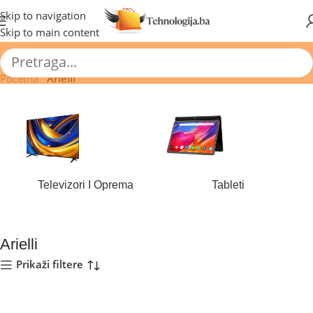
🔥 Pogledajte aktuelne akcije 🔥
Skip to navigation
Skip to main content
Početna
/
Arielli
Televizori I Oprema
Tableti
177 proizvoda
43 proizvoda
Arielli
Prikaži filtere