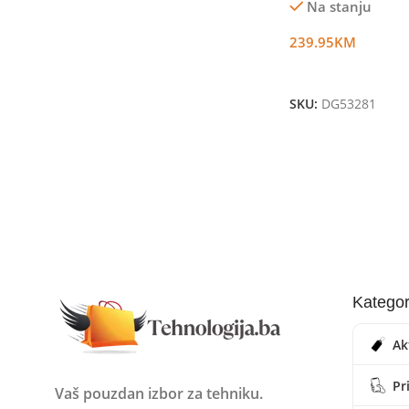
Na stanju
239.95
KM
Dodaj U Korpu
SKU:
DG53281
Kategor
Ak
Pr
Vaš pouzdan izbor za tehniku.