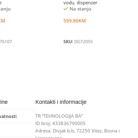
e
vodu
,
dispenzer
tanju
Na stanju
KM
599.90
KM
U Korpu
Dodaj U Korpu
76107
SKU:
DG72055
vine
Kontakti i informacije
TR “TEHNOLOGIJA BA”
ivatnosti
ID broj: 433836790005
Adresa: Divjak b.b, 72250 Vitez, Bosna i