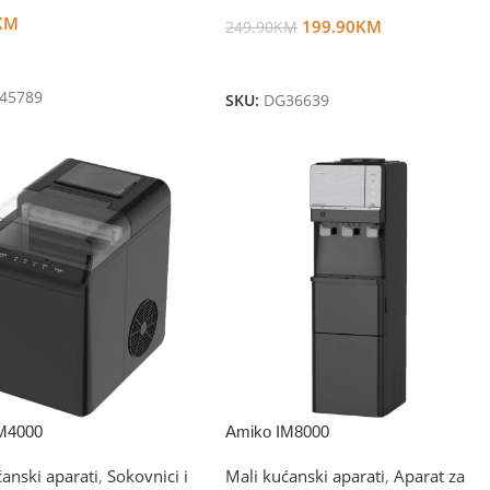
KM
199.90
KM
249.90
KM
U Korpu
Dodaj U Korpu
45789
SKU:
DG36639
M4000
Amiko IM8000
ćanski aparati
,
Sokovnici i
Mali kućanski aparati
,
Aparat za