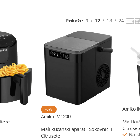
Prikaži
9
12
18
24
Amiko I
-5%
Amiko IM1200
iteze
Mali ku
Citruset
Mali kućanski aparati
,
Sokovnici i
Na s
Citrusete