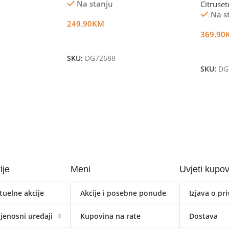
Na stanju
Citruset
Na s
249.90
KM
369.90
Dodaj U Korpu
Dodaj 
SKU:
DG72688
SKU:
DG
ije
Meni
Uvjeti kupo
tuelne akcije
Akcije i posebne ponude
Izjava o pr
ijenosni uređaji
Kupovina na rate
Dostava