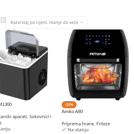
M1300
-20%
Amiko A80
ćanski aparati
,
Sokovnici i
e
Priprema hrane
,
Friteze
tanju
Na stanju