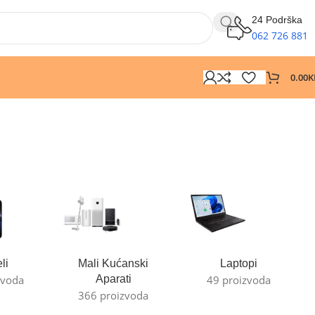
24 Podrška
062 726 881
0.00
K
li
Mali Kućanski
Laptopi
zvoda
Aparati
49 proizvoda
366 proizvoda