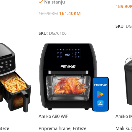
Na stanju
189.90
161.40
KM
169.90
KM
Dodaj 
Dodaj U Korpu
SKU:
DG
SKU:
DG76106
Amiko A80 WiFi
Amiko I
iteze
Priprema hrane
,
Friteze
Mali ku