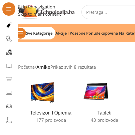
Skip to navigation
Skip to main content
Sve Kategorije
Akcije I Posebne Ponude
Kupovina Na Rate
Početna
/
Amiko
Prikaz svih 8 rezultata
Televizori I Oprema
Tableti
177 proizvoda
43 proizvoda