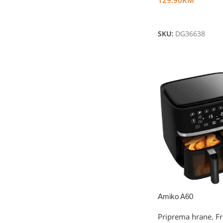
Dodaj U Korpu
SKU:
DG36638
Amiko A60
Priprema hrane
,
Fr