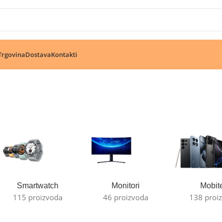
🔥 Pogledajte aktuelne akcije 🔥
Trgovina
Dostava
Kontakti
Smartwatch
Monitori
Mobite
115 proizvoda
46 proizvoda
138 proi